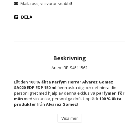
Maila oss, vi svarar snabbt!
DELA
Beskrivning
Art.nr: BB-S4511562
Låt den 
100 % äkta 
Parfym Herrar Alvarez Gomez 
SA020 EDP EDP 150 ml 
överraska dig och definiera din 
personlighet med hjälp av denna exklusiva 
parfymen för 
män
 med sin unika, personliga doft. Upptäck 
100 % äkta 
produkter 
från 
Alvarez Gomez
!
Visa mer
Ingrediens: 
Eugenol