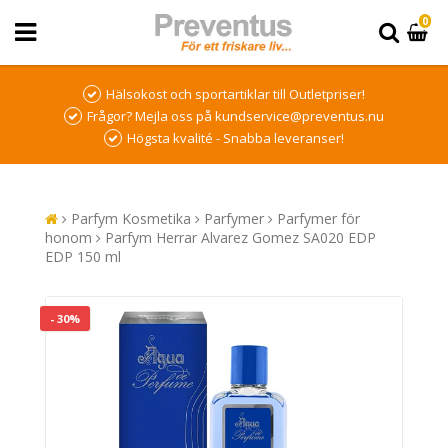
0
Hälsokost och sportartiklar till Outletpriser!
Frågor? Mejla oss på kundservice@preventus.nu
Högsta kvalité - Snabba leveranser!
Parfym Kosmetika
Parfymer
Parfymer för
honom
Parfym Herrar Alvarez Gomez SA020 EDP
EDP 150 ml
- 30%