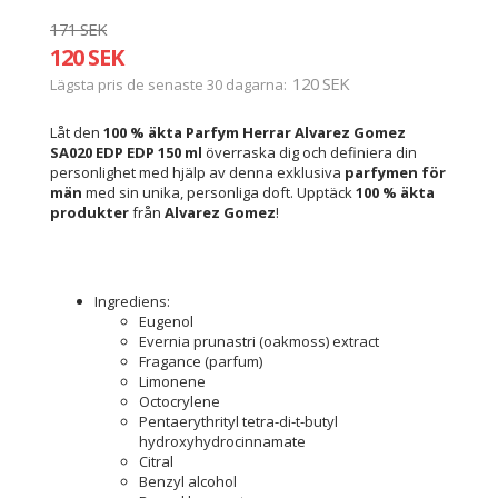
171 SEK
120 SEK
120 SEK
Lägsta pris de senaste 30 dagarna
Låt den
100 % äkta
Parfym Herrar Alvarez Gomez
SA020 EDP EDP 150 ml
överraska dig och definiera din
personlighet med hjälp av denna exklusiva
parfymen för
män
med sin unika, personliga doft. Upptäck
100 % äkta
produkter
från
Alvarez Gomez
!
Ingrediens:
Eugenol
Evernia prunastri (oakmoss) extract
Fragance (parfum)
Limonene
Octocrylene
Pentaerythrityl tetra-di-t-butyl
hydroxyhydrocinnamate
Citral
Benzyl alcohol