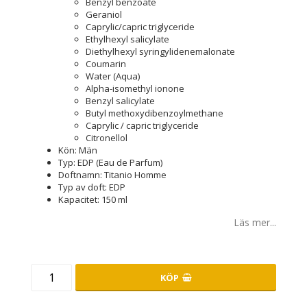
Benzyl benzoate
Geraniol
Caprylic/capric triglyceride
Ethylhexyl salicylate
Diethylhexyl syringylidenemalonate
Coumarin
Water (Aqua)
Alpha-isomethyl ionone
Benzyl salicylate
Butyl methoxydibenzoylmethane
Caprylic / capric triglyceride
Citronellol
Kön: Män
Typ: EDP (Eau de Parfum)
Doftnamn: Titanio Homme
Typ av doft: EDP
Kapacitet: 150 ml
Läs mer...
KÖP