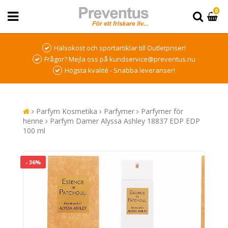
0
Hälsokost och sportartiklar till Outletpriser!
Frågor? Mejla oss på kundservice@preventus.nu
Högsta kvalité - Snabba leveranser!
Parfym Kosmetika
Parfymer
Parfymer för
henne
Parfym Damer Alyssa Ashley 18837 EDP EDP
100 ml
- 36%