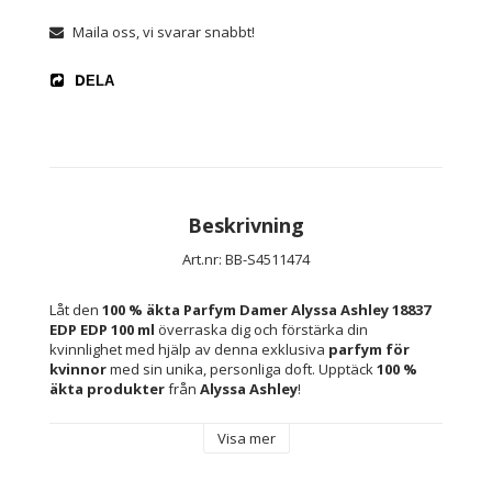
Maila oss, vi svarar snabbt!
DELA
Beskrivning
Art.nr: BB-S4511474
Låt den 
100 % äkta 
Parfym Damer Alyssa Ashley 18837 
EDP EDP 100 ml 
överraska dig och förstärka din 
kvinnlighet med hjälp av denna exklusiva 
parfym för 
kvinnor 
med sin unika, personliga doft. Upptäck 
100 % 
äkta produkter 
från 
Alyssa Ashley
!
Visa mer
Kön: Kvinna