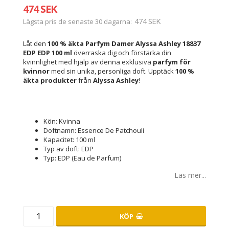
474 SEK
474 SEK
Lägsta pris de senaste 30 dagarna
Låt den
100 % äkta
Parfym Damer Alyssa Ashley 18837
EDP EDP 100 ml
överraska dig och förstärka din
kvinnlighet med hjälp av denna exklusiva
parfym för
kvinnor
med sin unika, personliga doft. Upptäck
100 %
äkta produkter
från
Alyssa Ashley
!
Kön: Kvinna
Doftnamn: Essence De Patchouli
Kapacitet: 100 ml
Typ av doft: EDP
Typ: EDP (Eau de Parfum)
Läs mer...
KÖP