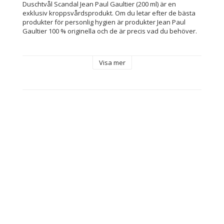
Duschtvål Scandal Jean Paul Gaultier (200 ml) är en 
exklusiv kroppsvårdsprodukt. Om du letar efter de bästa 
produkter för personlig hygien är produkter Jean Paul 
Gaultier 100 % originella och de är precis vad du behöver.
Visa mer
Kapacitet: 200 ml
Ingrediens: 
Parfum
Geraniol
Benzyl benzoate
Benzyl alcohol
Citral
Linalool
Limonene
Fragance (parfum)
Ethylhexyl salicylate
Coumarin
Butyl methoxydibenzoylmethane
Water (Aqua)
Typ: Gel