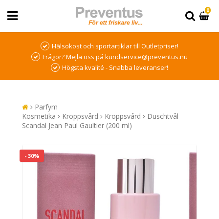
0
Hälsokost och sportartiklar till Outletpriser!
Frågor? Mejla oss på kundservice@preventus.nu
Högsta kvalité - Snabba leveranser!
Parfym
Kosmetika
Kroppsvård
Kroppsvård
Duschtvål
Scandal Jean Paul Gaultier (200 ml)
- 30%