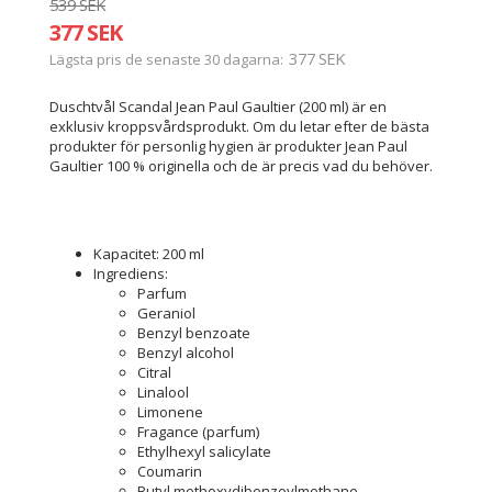
539 SEK
377 SEK
377 SEK
Lägsta pris de senaste 30 dagarna
Duschtvål Scandal Jean Paul Gaultier (200 ml) är en
exklusiv kroppsvårdsprodukt. Om du letar efter de bästa
produkter för personlig hygien är produkter Jean Paul
Gaultier 100 % originella och de är precis vad du behöver.
Kapacitet: 200 ml
Ingrediens:
Parfum
Geraniol
Benzyl benzoate
Benzyl alcohol
Citral
Linalool
Limonene
Fragance (parfum)
Ethylhexyl salicylate
Coumarin
Butyl methoxydibenzoylmethane