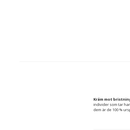
Kräm mot bristninga
individer som tar han
dem är de 100 % urs