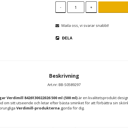
-
+
Maila oss, vi svarar snabbt!
DELA
Beskrivning
Art.nr: BB-S0589297
r Verdimill 8426130022026 500 ml (500 ml)
 är en kvalitetsprodukt desig
d om sitt utseende och letar efter bästa sminket för att förbättra sin skön
prungliga 
Verdimill-produkterna
 gjorda för dig.