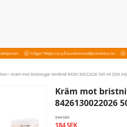
utletpriser!
Frågor? Mejla oss på kundservice@preventus.nu
tion
Kräm mot bristningar Verdimill 8426130022026 500 ml (500 ml)
Kräm mot bristni
8426130022026 50
344 SEK
184 SEK