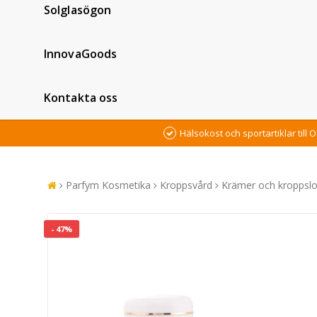
Solglasögon
InnovaGoods
Kontakta oss
Hälsokost och sportartiklar till O
Parfym Kosmetika
Kroppsvård
Krämer och kroppslo
- 47%