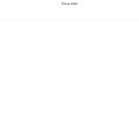
 ml
Visa mer
a
d användning: Alla hudtyper
(Aqua)
n
num liquidum
methyl glucose sesquistearate
lcohol