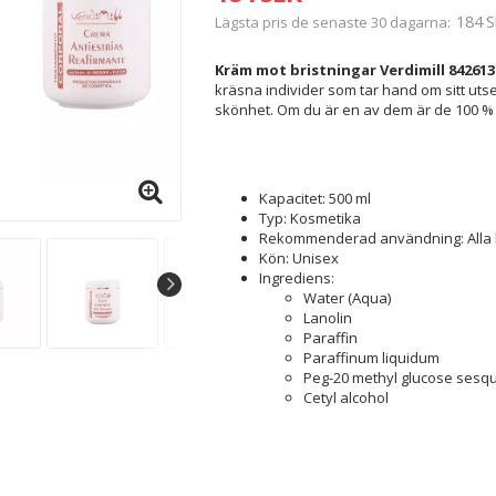
184 S
Lägsta pris de senaste 30 dagarna
Kräm mot bristningar Verdimill 8426130
kräsna individer som tar hand om sitt utse
skönhet. Om du är en av dem är de 100 %
Kapacitet: 500 ml
Typ: Kosmetika
Rekommenderad användning: Alla 
Kön: Unisex
Ingrediens:
Water (Aqua)
Lanolin
Paraffin
Paraffinum liquidum
Peg-20 methyl glucose sesqu
Cetyl alcohol