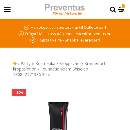
0
Hälsokost och sportartiklar till Outletpriser!
Frågor? Mejla oss på kundservice@preventus.nu
Högsta kvalité - Snabba leveranser!
Parfym Kosmetika
Kroppsvård
Krämer och
kroppslotion
Foundationkräm Shiseido
730852171336 30 ml
- 50%