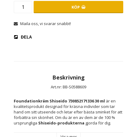
KÖP
Maila oss, vi svarar snabbt!
DELA
Beskrivning
Art.nr: BB-S0588609
Foundationkräm Shiseido 730852171336 30 ml
 är en 
kvalitetsprodukt designad för kräsna individer som tar 
hand om sitt utseende och letar efter bästa sminket för att 
förbättra sin skönhet. Om du är en av dem är de 100 % 
ursprungliga 
Shiseido-produkterna
 gjorda för dig.
Visa mer