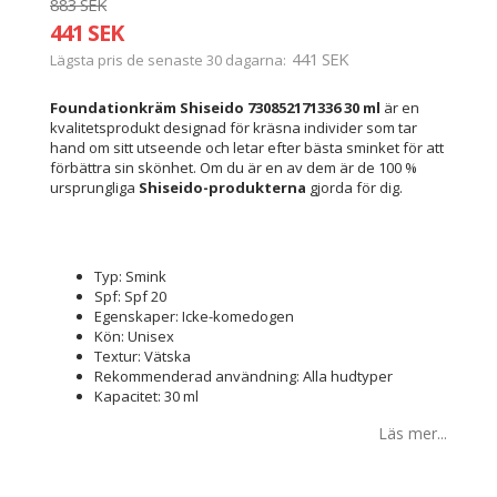
883 SEK
441 SEK
441 SEK
Lägsta pris de senaste 30 dagarna
Foundationkräm Shiseido 730852171336 30 ml
är en
kvalitetsprodukt designad för kräsna individer som tar
hand om sitt utseende och letar efter bästa sminket för att
förbättra sin skönhet. Om du är en av dem är de 100 %
ursprungliga
Shiseido-produkterna
gjorda för dig.
Typ: Smink
Spf: Spf 20
Egenskaper: Icke-komedogen
Kön: Unisex
Textur: Vätska
Rekommenderad användning: Alla hudtyper
Kapacitet: 30 ml
Läs mer...