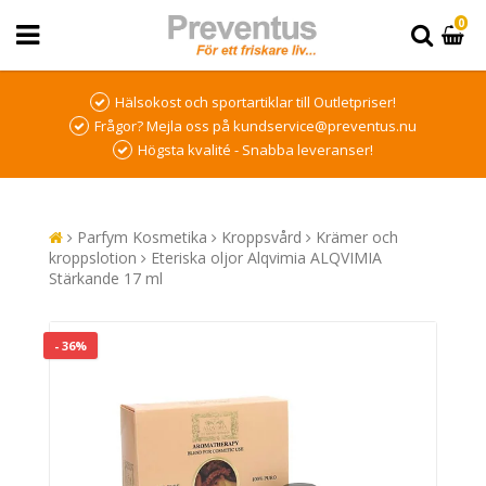
0
Hälsokost och sportartiklar till Outletpriser!
Frågor? Mejla oss på kundservice@preventus.nu
Högsta kvalité - Snabba leveranser!
Parfym Kosmetika
Kroppsvård
Krämer och
kroppslotion
Eteriska oljor Alqvimia ALQVIMIA
Stärkande 17 ml
- 36%