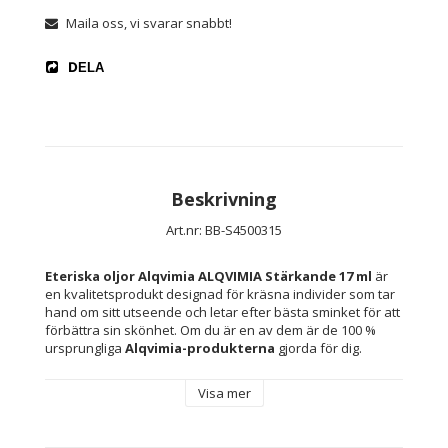
Maila oss, vi svarar snabbt!
DELA
Beskrivning
Art.nr: BB-S4500315
Eteriska oljor Alqvimia ALQVIMIA Stärkande 17 ml
 är 
en kvalitetsprodukt designad för kräsna individer som tar 
hand om sitt utseende och letar efter bästa sminket för att 
förbättra sin skönhet. Om du är en av dem är de 100 % 
ursprungliga 
Alqvimia-produkterna
 gjorda för dig.
Visa mer
Den innehåller: Naturliga plockade ingredienser
Särdrag: Stärkande