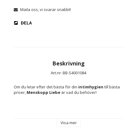
Maila oss, vi svarar snabbt!
DELA
Beskrivning
Art.nr: BB-S4001084
Om du letar efter det bästa för din 
intimhygien
 till bästa 
priser, 
Menskopp Liebe
 är vad du behöver!
Viktig information: Vi garanterar fullständigt 
diskretion och konfidentialitet i vår frakt. Ingen, men 
Visa mer
själv vet vad paketet innehåller.
Typ: Menskopp