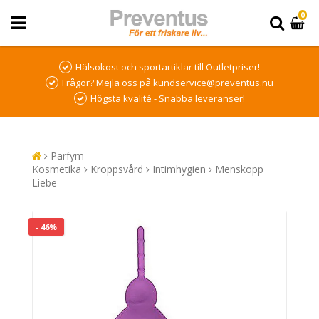
0
Hälsokost och sportartiklar till Outletpriser!
Frågor? Mejla oss på kundservice@preventus.nu
Högsta kvalité - Snabba leveranser!
Parfym
Kosmetika
Kroppsvård
Intimhygien
Menskopp
Liebe
- 46%