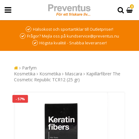
0
Hälsokost och sportartiklar till Outletpriser!
Frågor? Mejla oss på kundservice@preventus.nu
Högsta kvalité - Snabba leveranser!
Parfym
Kosmetika
Kosmetika
Mascara
Kapillärfibrer The
Cosmetic Republic TCR12 (25 gr)
- 57%