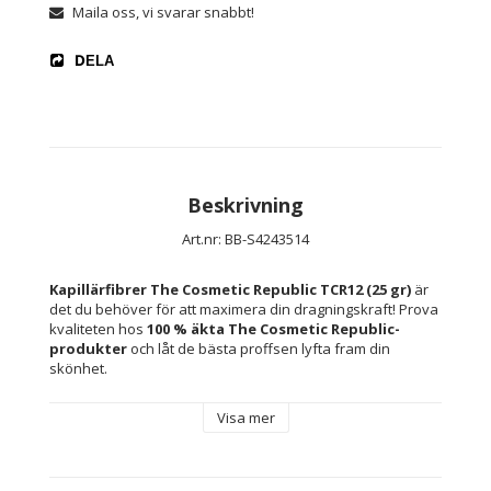
Maila oss, vi svarar snabbt!
DELA
Beskrivning
Art.nr: BB-S4243514
Kapillärfibrer The Cosmetic Republic TCR12 (25 gr)
 är 
det du behöver för att maximera din dragningskraft! Prova 
kvaliteten hos 
100 % äkta The Cosmetic Republic-
produkter
 och låt de bästa proffsen lyfta fram din 
skönhet.
Visa mer
Färg: Vit
Typ: Fibrer