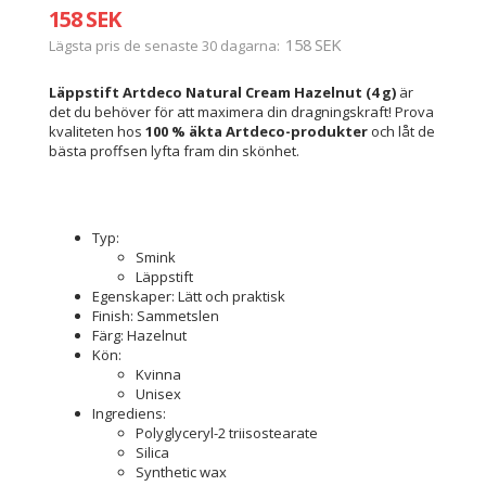
158 SEK
158 SEK
Lägsta pris de senaste 30 dagarna
Läppstift Artdeco Natural Cream Hazelnut (4 g)
är
det du behöver för att maximera din dragningskraft! Prova
kvaliteten hos
100 % äkta Artdeco-produkter
och låt de
bästa proffsen lyfta fram din skönhet.
Typ:
Smink
Läppstift
Egenskaper: Lätt och praktisk
Finish: Sammetslen
Färg: Hazelnut
Kön:
Kvinna
Unisex
Ingrediens:
Polyglyceryl-2 triisostearate
Silica
Synthetic wax