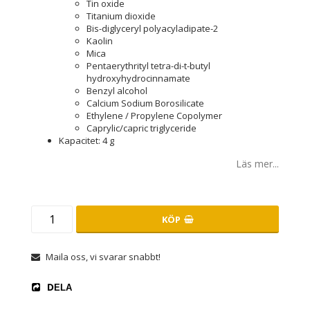
Tin oxide
Titanium dioxide
Bis-diglyceryl polyacyladipate-2
Kaolin
Mica
Pentaerythrityl tetra-di-t-butyl
hydroxyhydrocinnamate
Benzyl alcohol
Calcium Sodium Borosilicate
Ethylene / Propylene Copolymer
Caprylic/capric triglyceride
Kapacitet: 4 g
Läs mer...
KÖP
Maila oss, vi svarar snabbt!
DELA