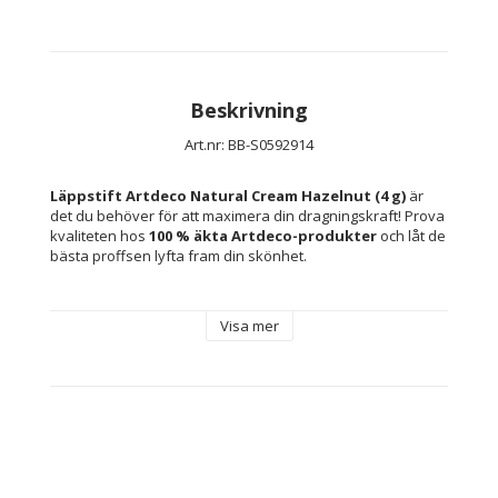
Beskrivning
Art.nr: BB-S0592914
Läppstift Artdeco Natural Cream Hazelnut (4 g)
 är 
det du behöver för att maximera din dragningskraft! Prova 
kvaliteten hos 
100 % äkta Artdeco-produkter
 och låt de 
bästa proffsen lyfta fram din skönhet.
Visa mer
Typ: 
Smink
Läppstift
Egenskaper: Lätt och praktisk
Finish: Sammetslen
Färg: Hazelnut
Kön: 
Kvinna