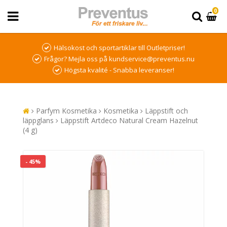
0
Hälsokost och sportartiklar till Outletpriser!
Frågor? Mejla oss på kundservice@preventus.nu
Högsta kvalité - Snabba leveranser!
Parfym Kosmetika
Kosmetika
Läppstift och
läppglans
Läppstift Artdeco Natural Cream Hazelnut
(4 g)
- 45%