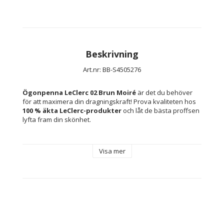
Beskrivning
Art.nr: BB-S4505276
Ögonpenna LeClerc 02 Brun Moiré
 är det du behöver 
för att maximera din dragningskraft! Prova kvaliteten hos 
100 % äkta LeClerc-produkter
 och låt de bästa proffsen 
lyfta fram din skönhet.
Färg: 02 Brun Moiré
Visa mer
Typ: Ögonpenna