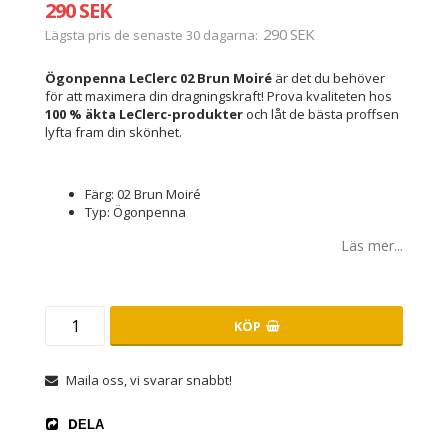
290 SEK
290 SEK
Lägsta pris de senaste 30 dagarna
Ögonpenna LeClerc 02 Brun Moiré
är det du behöver
för att maximera din dragningskraft! Prova kvaliteten hos
100 % äkta LeClerc-produkter
och låt de bästa proffsen
lyfta fram din skönhet.
Färg: 02 Brun Moiré
Typ: Ögonpenna
Läs mer...
KÖP
Maila oss, vi svarar snabbt!
DELA