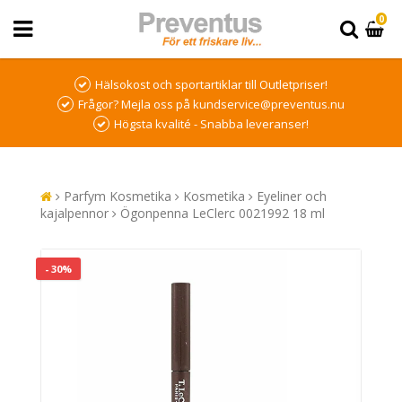
0
Hälsokost och sportartiklar till Outletpriser!
Frågor? Mejla oss på kundservice@preventus.nu
Högsta kvalité - Snabba leveranser!
Parfym Kosmetika
Kosmetika
Eyeliner och
kajalpennor
Ögonpenna LeClerc 0021992 18 ml
- 30%