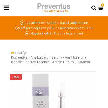
0
Hälsokost och sportartiklar till Outletpriser!
Frågor? Mejla oss på kundservice@preventus.nu
Högsta kvalité - Snabba leveranser!
Parfym
Kosmetika
Ansiktsvård
Serum
Ansiktsserum
Isabelle Lancray Essence Miracle E 15 ml E-vitamin
- 45%