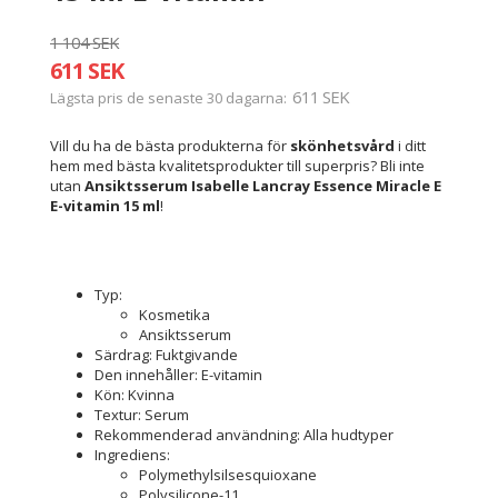
1 104 SEK
611 SEK
611 SEK
Lägsta pris de senaste 30 dagarna
Vill du ha de bästa produkterna för
skönhetsvård
i ditt
hem med bästa kvalitetsprodukter till superpris? Bli inte
utan
Ansiktsserum Isabelle Lancray Essence Miracle E
E-vitamin 15 ml
!
Typ:
Kosmetika
Ansiktsserum
Särdrag: Fuktgivande
Den innehåller: E-vitamin
Kön: Kvinna
Textur: Serum
Rekommenderad användning: Alla hudtyper
Ingrediens:
Polymethylsilsesquioxane
Polysilicone-11