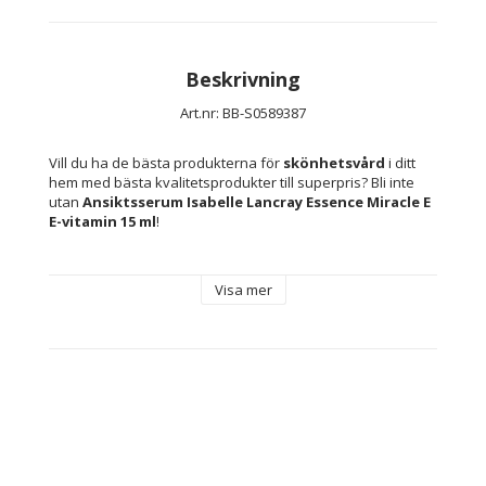
Beskrivning
Art.nr: BB-S0589387
Vill du ha de bästa produkterna för 
skönhetsvård
 i ditt 
hem med bästa kvalitetsprodukter till superpris? Bli inte 
utan 
Ansiktsserum Isabelle Lancray Essence Miracle E 
E-vitamin 15 ml
!
Visa mer
Typ: 
Kosmetika
Ansiktsserum
Särdrag: Fuktgivande
Den innehåller: E-vitamin
Kön: Kvinna
Textur: Serum
Rekommenderad användning: Alla hudtyper
Ingrediens: 
Polymethylsilsesquioxane