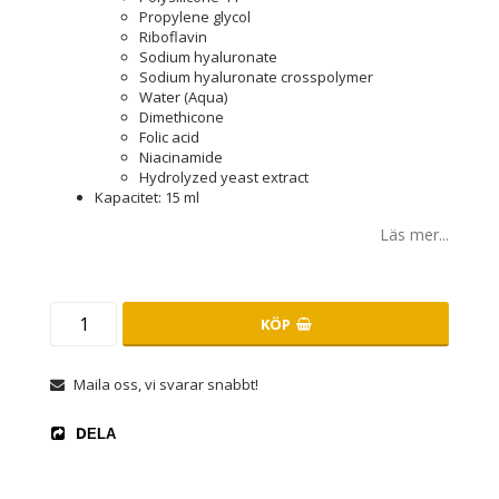
Propylene glycol
Riboflavin
Sodium hyaluronate
Sodium hyaluronate crosspolymer
Water (Aqua)
Dimethicone
Folic acid
Niacinamide
Hydrolyzed yeast extract
Kapacitet: 15 ml
Läs mer...
KÖP
Maila oss, vi svarar snabbt!
DELA