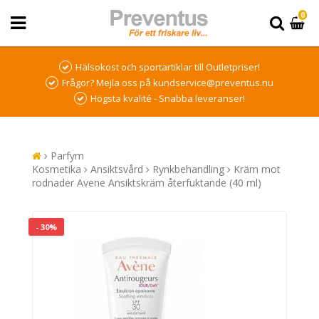
0
Hälsokost och sportartiklar till Outletpriser!
Frågor? Mejla oss på kundservice@preventus.nu
Högsta kvalité - Snabba leveranser!
Parfym
Kosmetika
Ansiktsvård
Rynkbehandling
Kräm mot
rodnader Avene Ansiktskräm återfuktande (40 ml)
- 30%