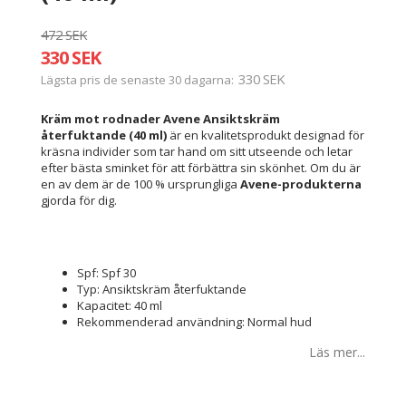
472 SEK
330 SEK
330 SEK
Lägsta pris de senaste 30 dagarna
Kräm mot rodnader Avene Ansiktskräm
återfuktande (40 ml)
är en kvalitetsprodukt designad för
kräsna individer som tar hand om sitt utseende och letar
efter bästa sminket för att förbättra sin skönhet. Om du är
en av dem är de 100 % ursprungliga
Avene-produkterna
gjorda för dig.
Spf: Spf 30
Typ: Ansiktskräm återfuktande
Kapacitet: 40 ml
Rekommenderad användning: Normal hud
Läs mer...