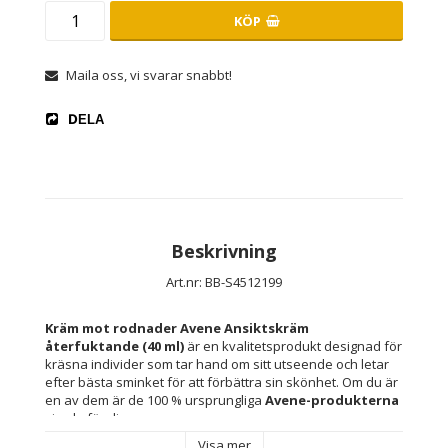
KÖP
Maila oss, vi svarar snabbt!
DELA
Beskrivning
Art.nr: BB-S4512199
Kräm mot rodnader Avene Ansiktskräm 
återfuktande (40 ml)
 är en kvalitetsprodukt designad för 
kräsna individer som tar hand om sitt utseende och letar 
efter bästa sminket för att förbättra sin skönhet. Om du är 
en av dem är de 100 % ursprungliga 
Avene-produkterna
gjorda för dig.
Visa mer