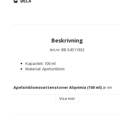
DELA
Beskrivning
Art.nr: BB-S4511932
Kapacitet: 100 ml
Material: Apelsinblom
Apelsinblomsvattenstoner Alqvimia (100 ml)
 är en 
kvalitetsprodukt designad för kräsna individer som tar 
hand om sitt utseende och letar efter bästa sminket för att 
Visa mer
förbättra sin skönhet. Om du är en av dem är de 100 % 
ursprungliga 
Alqvimia-produkterna
 gjorda för dig.