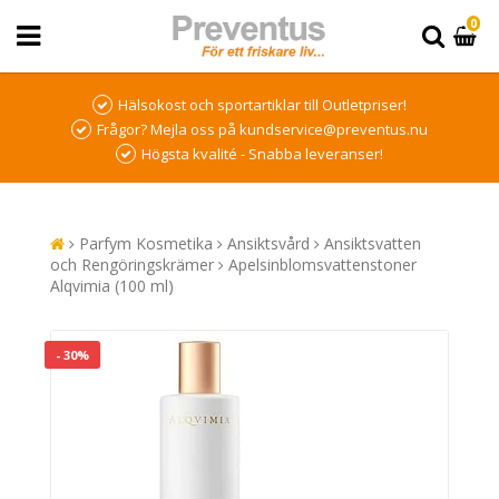
0
Hälsokost och sportartiklar till Outletpriser!
Frågor? Mejla oss på kundservice@preventus.nu
Högsta kvalité - Snabba leveranser!
Parfym Kosmetika
Ansiktsvård
Ansiktsvatten
och Rengöringskrämer
Apelsinblomsvattenstoner
Alqvimia (100 ml)
- 30%