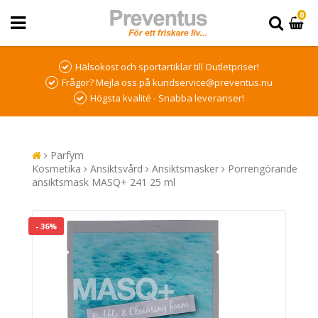
0
Hälsokost och sportartiklar till Outletpriser!
Frågor? Mejla oss på kundservice@preventus.nu
Högsta kvalité - Snabba leveranser!
Parfym
Kosmetika
Ansiktsvård
Ansiktsmasker
Porrengörande
ansiktsmask MASQ+ 241 25 ml
- 36%