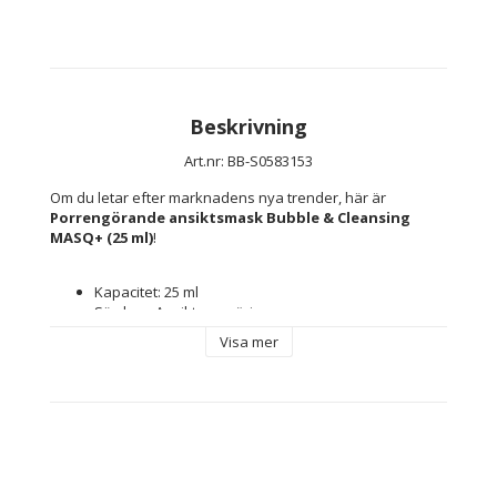
Beskrivning
Art.nr: BB-S0583153
Om du letar efter marknadens nya trender, här är 
Porrengörande ansiktsmask Bubble & Cleansing 
MASQ+ (25 ml)
!
Kapacitet: 25 ml
Särdrag: Ansiktsrengöring
Typ: Rengöringsmask
Visa mer