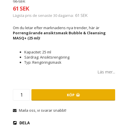
96 SEK
61 SEK
61 SEK
Lägsta pris de senaste 30 dagarna
Om du letar efter marknadens nya trender, här är
Porrengörande ansiktsmask Bubble & Cleansing
MASQ+ (25 ml)
!
Kapacitet: 25 ml
Särdrag: Ansiktsrengöring
Typ: Rengöringsmask
Läs mer...
KÖP
Maila oss, vi svarar snabbt!
DELA