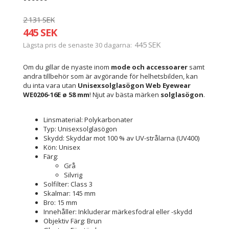
2 131 SEK
445 SEK
445 SEK
Lägsta pris de senaste 30 dagarna
Om du gillar de nyaste inom
mode och accessoarer
samt
andra tillbehör som är avgörande för helhetsbilden, kan
du inta vara utan
Unisexsolglasögon Web Eyewear
WE0206-16E ø 58 mm
! Njut av bästa märken
solglasögon
.
Linsmaterial: Polykarbonater
Typ: Unisexsolglasögon
Skydd: Skyddar mot 100 % av UV-strålarna (UV400)
Kön: Unisex
Färg:
Grå
Silvrig
Solfilter: Class 3
Skalmar: 145 mm
Bro: 15 mm
Innehåller: Inkluderar märkesfodral eller -skydd
Objektiv Färg: Brun