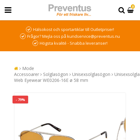
0
Hälsokost och sportartiklar till Outletpriser!
Frågor? Mejla oss på kundservice@preventus.nu
Högsta kvalité - Snabba leveranser!
Mode
Accessoarer
Solglasögon
Unisexsolglasögon
Unisexsolgl
Web Eyewear WE0206-16E ø 58 mm
- 79%