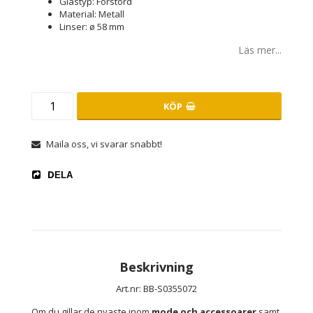
Glastyp: Förstörd
Material: Metall
Linser: ø 58 mm
Läs mer...
KÖP
Maila oss, vi svarar snabbt!
DELA
Beskrivning
Art.nr: BB-S0355072
Om du gillar de nyaste inom 
mode och accessoarer
 samt 