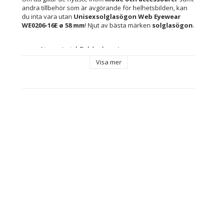
andra tillbehör som är avgörande för helhetsbilden, kan 
du inta vara utan 
Unisexsolglasögon Web Eyewear 
WE0206-16E ø 58 mm
! Njut av bästa märken 
solglasögon
.
Linsmaterial: Polykarbonater
Typ: Unisexsolglasögon
Visa mer
Skydd: Skyddar mot 100 % av UV-strålarna (UV400)
Kön: Unisex
Färg: 
Grå
Silvrig
Solfilter: Class 3
Skalmar: 145 mm
Bro: 15 mm
Innehåller: Inkluderar märkesfodral eller -skydd
Objektiv Färg: Brun
Glastyp: Förstörd
Material: Metall
Linser: ø 58 mm