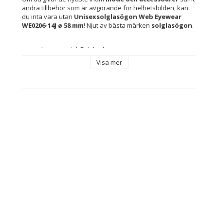
andra tillbehör som är avgörande för helhetsbilden, kan 
du inta vara utan 
Unisexsolglasögon Web Eyewear 
WE0206-14J ø 58 mm
! Njut av bästa märken 
solglasögon
.
Linsmaterial: Polykarbonater
Typ: Unisexsolglasögon
Visa mer
Skydd: Skyddar mot 100 % av UV-strålarna (UV400)
Kön: Unisex
Färg: 
Grå
Silvrig
Solfilter: Class 3
Skalmar: 145 mm
Bro: 15 mm
Innehåller: Inkluderar märkesfodral eller -skydd
Objektiv Färg: Gul
Glastyp: Förstörd
Material: Metall
Linser: ø 58 mm