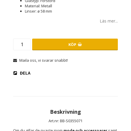
Glastyp: Förstörd
Material: Metall
Linser: ø 58 mm
Läs mer...
KÖP
Maila oss, vi svarar snabbt!
DELA
Beskrivning
Art.nr: BB-S0355071
Om du gillar de nyaste inom 
mode och accessoarer
 samt 