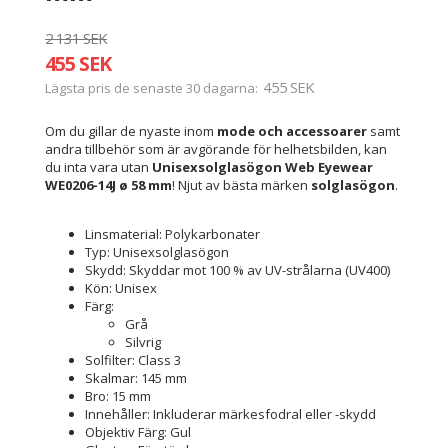
2 131 SEK
455 SEK
455 SEK
Lägsta pris de senaste 30 dagarna
Om du gillar de nyaste inom
mode och accessoarer
samt
andra tillbehör som är avgörande för helhetsbilden, kan
du inta vara utan
Unisexsolglasögon Web Eyewear
WE0206-14J ø 58 mm
! Njut av bästa märken
solglasögon
.
Linsmaterial: Polykarbonater
Typ: Unisexsolglasögon
Skydd: Skyddar mot 100 % av UV-strålarna (UV400)
Kön: Unisex
Färg:
Grå
Silvrig
Solfilter: Class 3
Skalmar: 145 mm
Bro: 15 mm
Innehåller: Inkluderar märkesfodral eller -skydd
Objektiv Färg: Gul