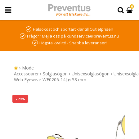
0
Hälsokost och sportartiklar till Outletpriser!
Frågor? Mejla oss på kundservice@preventus.nu
Högsta kvalité - Snabba leveranser!
Mode
Accessoarer
Solglasögon
Unisexsolglasögon
Unisexsolgl
Web Eyewear WE0206-14J ø 58 mm
- 79%