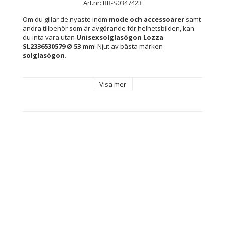
Art.nr: BB-S0347423
Om du gillar de nyaste inom 
mode och accessoarer
 samt 
andra tillbehör som är avgörande för helhetsbilden, kan 
du inta vara utan 
Unisexsolglasögon Lozza 
SL2336530579 Ø 53 mm
! Njut av bästa märken 
solglasögon
.
Kön: Unisex
Visa mer
Material: Metall
Bro: 20 mm
Skalmar: 140 mm
Filter: Class 2
Typ: Unisexsolglasögon
Linsmaterial: Polykarbonater
Innehåller: Inkluderar märkesfodral eller -skydd
Linser: Ø 53 mm
Skydd: Skyddar mot 100 % av UV-strålarna (UV400)
Färg: 
Grå
Silvrig
Blue
Glastyp: Förstörd
Solfilter: 
Class 3