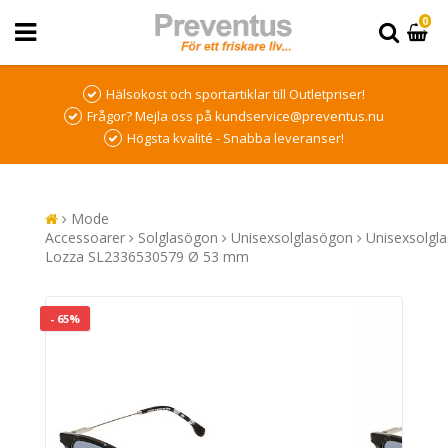
0
Hälsokost och sportartiklar till Outletpriser!
Frågor? Mejla oss på kundservice@preventus.nu
Högsta kvalité - Snabba leveranser!
Mode
Accessoarer
Solglasögon
Unisexsolglasögon
Unisexsolgl
Lozza SL2336530579 Ø 53 mm
- 65%