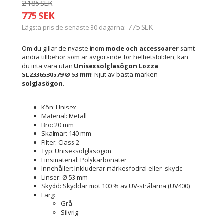
2 186 SEK
775 SEK
775 SEK
Lägsta pris de senaste 30 dagarna
Om du gillar de nyaste inom
mode och accessoarer
samt
andra tillbehör som är avgörande för helhetsbilden, kan
du inta vara utan
Unisexsolglasögon Lozza
SL2336530579 Ø 53 mm
! Njut av bästa märken
solglasögon
.
Kön: Unisex
Material: Metall
Bro: 20 mm
Skalmar: 140 mm
Filter: Class 2
Typ: Unisexsolglasögon
Linsmaterial: Polykarbonater
Innehåller: Inkluderar märkesfodral eller -skydd
Linser: Ø 53 mm
Skydd: Skyddar mot 100 % av UV-strålarna (UV400)
Färg:
Grå
Silvrig