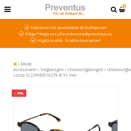
0
Hälsokost och sportartiklar till Outletpriser!
Frågor? Mejla oss på kundservice@preventus.nu
Högsta kvalité - Snabba leveranser!
Mode
Accessoarer
Solglasögon
Unisexsolglasögon
Unisexsolgl
Lozza SL2299M51627X Ø 51 mm
- 74%