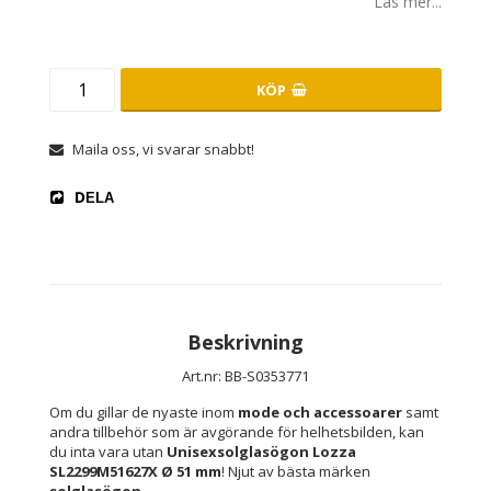
Läs mer...
KÖP
Maila oss, vi svarar snabbt!
DELA
Beskrivning
Art.nr: BB-S0353771
Om du gillar de nyaste inom 
mode och accessoarer
 samt 
andra tillbehör som är avgörande för helhetsbilden, kan 
du inta vara utan 
Unisexsolglasögon Lozza 
SL2299M51627X Ø 51 mm
! Njut av bästa märken 