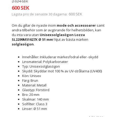
2 324 SEK
600 SEK
600 SEK
Lägsta pris de senaste 30 dagarna
Om du gillar de nyaste inom
mode och accessoarer
samt
andra tillbehör som är avgörande för helhetsbilden, kan
du inta vara utan
Unisexsolglasögon Lozza
SL2299M51627X Ø 51 mm
! Njut av bästa märken
solglasögon
.
Innehåller: Inkluderar märkesfodral eller -skydd
Linsmaterial: Polykarbonater
Typ: Unisexsolglasögon
Skydd: Skyddar mot 100 % av UV-strålarna (UV400)
Kön: Unisex
Färg: Brun
Material: Metall
Glastyp: Förstörd
Bro: 20 mm
Skalmar: 140 mm
Solfilter: Class 3
Linser: Ø 51 mm