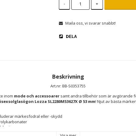
-
+
Maila oss, vi svarar snabbt!
DELA
Beskrivning
Art.nr: BB-S0353755
te inom 
mode och accessoarer
 samt andra tillbehör som är avgörande fö
isexsolglasögon Lozza SL2280M53627X Ø 53 mm
! Njut av bästa märken
kluderar märkesfodral eller -skydd
 Polykarbonater
lglasögon
r mot 100 % av UV-strålarna (UV400)
Visa mer