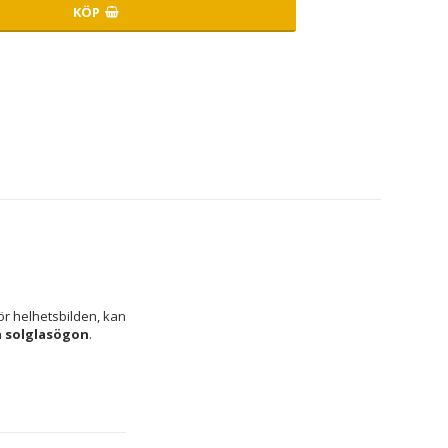
KÖP
r helhetsbilden, kan 
 
solglasögon
.