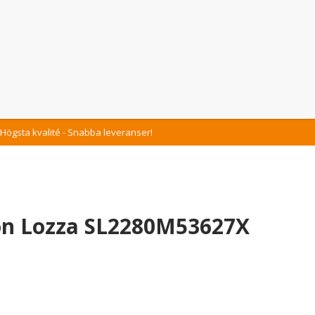
Högsta kvalité - Snabba leveranser!
on Lozza SL2280M53627X