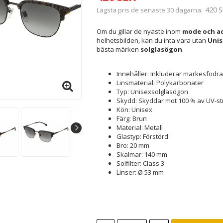
420 S
Lägsta pris de senaste 30 dagarna
Om du gillar de nyaste inom
mode och ac
helhetsbilden, kan du inta vara utan
Unis
bästa märken
solglasögon
.
Innehåller: Inkluderar märkesfodral
Linsmaterial: Polykarbonater
Typ: Unisexsolglasögon
Skydd: Skyddar mot 100 % av UV-st
Kön: Unisex
Färg: Brun
Material: Metall
Glastyp: Förstörd
Bro: 20 mm
Skalmar: 140 mm
Solfilter: Class 3
Linser: Ø 53 mm