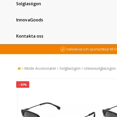
Solglasögon
InnovaGoods
Kontakta oss
Hälsokost och sportartiklar till O
Mode Accessoarer
Solglasögon
Unisexsolglasögon
- 83%