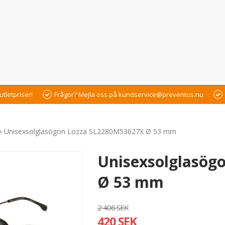
utletpriser!
Frågor? Mejla oss på kundservice@preventus.nu
Unisexsolglasögon Lozza SL2280M53627X Ø 53 mm
Unisexsolglasög
Ø 53 mm
2 406 SEK
420 SEK