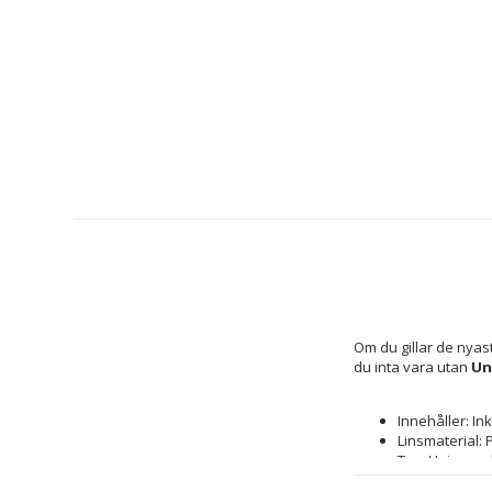
Om du gillar de nyas
du inta vara utan 
Un
Innehåller: In
Linsmaterial:
Typ: Unisexso
Skydd: Skydda