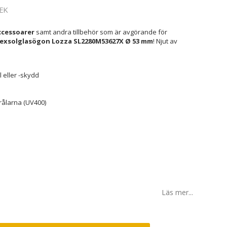
EK
cessoarer
samt andra tillbehör som är avgörande för
exsolglasögon Lozza SL2280M53627X Ø 53 mm
! Njut av
 eller -skydd
rålarna (UV400)
Läs mer...