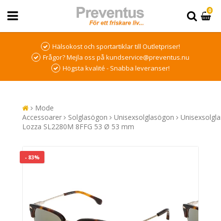
0
Hälsokost och sportartiklar till Outletpriser!
Frågor? Mejla oss på kundservice@preventus.nu
Högsta kvalité - Snabba leveranser!
Mode
Accessoarer
Solglasögon
Unisexsolglasögon
Unisexsolgl
Lozza SL2280M 8FFG 53 Ø 53 mm
- 83%