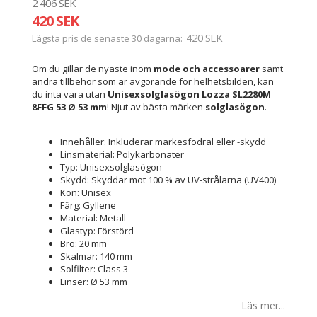
2 406 SEK
420 SEK
420 SEK
Lägsta pris de senaste 30 dagarna
Om du gillar de nyaste inom
mode och accessoarer
samt
andra tillbehör som är avgörande för helhetsbilden, kan
du inta vara utan
Unisexsolglasögon Lozza SL2280M
8FFG 53 Ø 53 mm
! Njut av bästa märken
solglasögon
.
Innehåller: Inkluderar märkesfodral eller -skydd
Linsmaterial: Polykarbonater
Typ: Unisexsolglasögon
Skydd: Skyddar mot 100 % av UV-strålarna (UV400)
Kön: Unisex
Färg: Gyllene
Material: Metall
Glastyp: Förstörd
Bro: 20 mm
Skalmar: 140 mm
Solfilter: Class 3
Linser: Ø 53 mm
Läs mer...