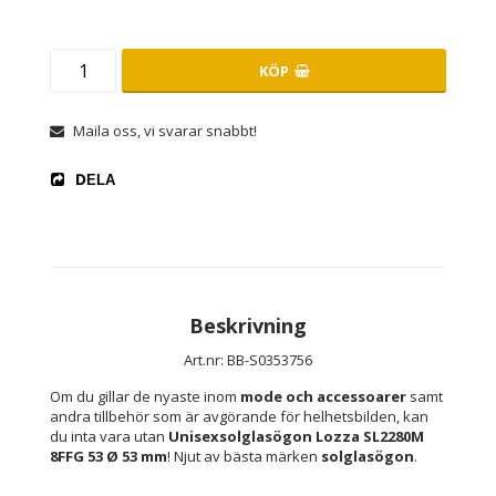
KÖP
Maila oss, vi svarar snabbt!
DELA
Beskrivning
Art.nr: BB-S0353756
Om du gillar de nyaste inom 
mode och accessoarer
 samt 
andra tillbehör som är avgörande för helhetsbilden, kan 
du inta vara utan 
Unisexsolglasögon Lozza SL2280M 
8FFG 53 Ø 53 mm
! Njut av bästa märken 
solglasögon
.