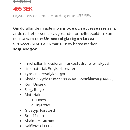
1 499 SEK
455 SEK
455 SEK
Lägsta pris de senaste 30 dagarna
Om du gillar de nyaste inom
mode och accessoarer
samt
andra tillbehör som är avgörande för helhetsbilden, kan
du inta vara utan
Unisexsolglasögon Lozza
SL1872W5806T3 ø 58 mm
! Njut av bästa märken
solglasögon
.
Innehåller: Inkluderar märkesfodral eller -skydd
Linsmaterial: Polykarbonater
Typ: Unisexsolglasögon
Skydd: Skyddar mot 100 % av UV-strålarna (UV400)
Kön: Unisex
Färg: Beige
Material:
Harts
Injected
Glastyp: Förstörd
Bro: 15 mm
Skalmar: 140 mm
Solfilter: Class 3