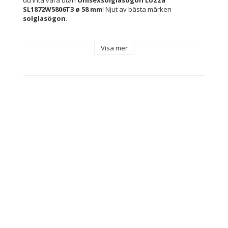
du inta vara utan 
Unisexsolglasögon Lozza 
SL1872W5806T3 ø 58 mm
! Njut av bästa märken 
solglasögon
.
Innehåller: Inkluderar märkesfodral eller -skydd
Visa mer
Linsmaterial: Polykarbonater
Typ: Unisexsolglasögon
Skydd: Skyddar mot 100 % av UV-strålarna (UV400)
Kön: Unisex
Färg: Beige
Material: 
Harts
Injected
Glastyp: Förstörd
Bro: 15 mm
Skalmar: 140 mm
Solfilter: Class 3
Linser: ø 58 mm