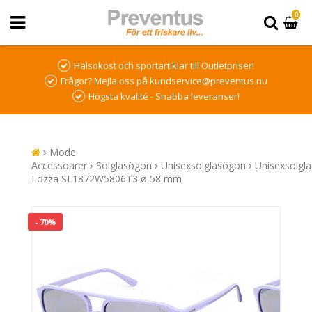
0
Hälsokost och sportartiklar till Outletpriser!
Frågor? Mejla oss på kundservice@preventus.nu
Högsta kvalité - Snabba leveranser!
Mode
Accessoarer
Solglasögon
Unisexsolglasögon
Unisexsolgl
Lozza SL1872W5806T3 ø 58 mm
- 70%