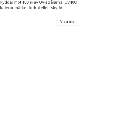
kyddar mot 100 % av UV-strålarna (UV400)
kluderar märkesfodral eller -skydd
lglasögon
 Polykarbonater
Visa mer
r mot 100 % av UV-strålarna (UV400)
 mm
 Grön
örd
at
mm