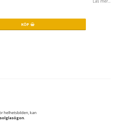
Läs mer...
KÖP
r helhetsbilden, kan 
solglasögon
.