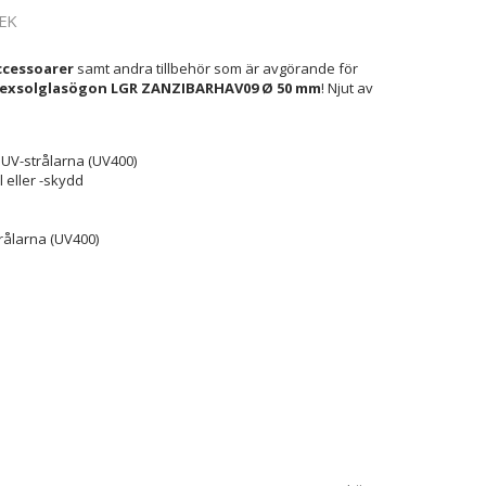
EK
cessoarer
samt andra tillbehör som är avgörande för
exsolglasögon LGR ZANZIBARHAV09 Ø 50 mm
! Njut av
UV-strålarna (UV400)
 eller -skydd
rålarna (UV400)