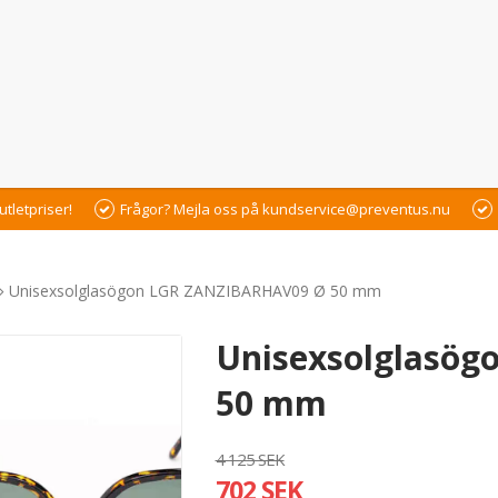
utletpriser!
Frågor? Mejla oss på kundservice@preventus.nu
Unisexsolglasögon LGR ZANZIBARHAV09 Ø 50 mm
Unisexsolglasö
50 mm
4 125 SEK
702 SEK