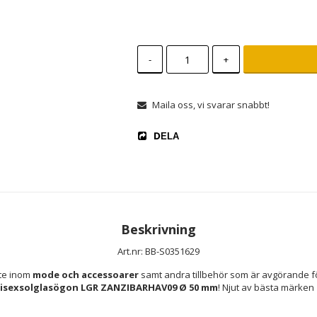
-
+
Maila oss, vi svarar snabbt!
DELA
Beskrivning
Art.nr: BB-S0351629
te inom 
mode och accessoarer
 samt andra tillbehör som är avgörande fö
isexsolglasögon LGR ZANZIBARHAV09 Ø 50 mm
! Njut av bästa märken 