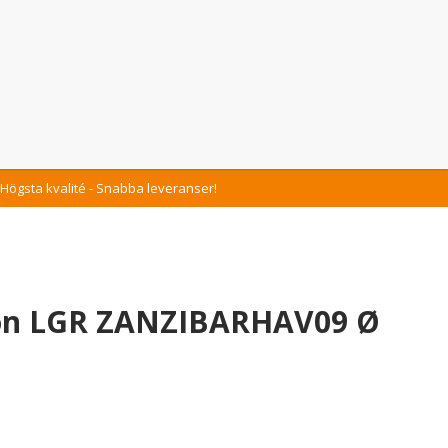
Högsta kvalité - Snabba leveranser!
gon LGR ZANZIBARHAV09 Ø