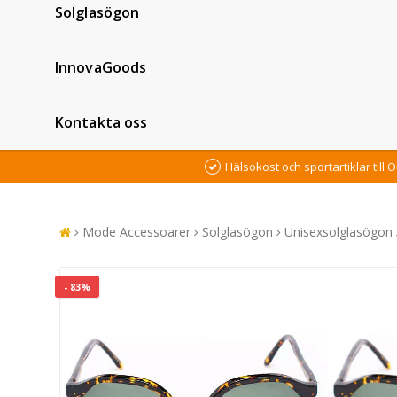
Solglasögon
InnovaGoods
Kontakta oss
Hälsokost och sportartiklar till O
Mode Accessoarer
Solglasögon
Unisexsolglasögon
- 83%