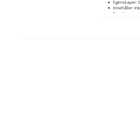
Egenskaper: S
Innehåller: In
Typ: Unisexso
Linsmaterial:
Skydd: Skydda
Kön: Unisex
Färg: Brun
Solfilter: 
Class 3
Class 2
Skalmar: 135
Bro: 12 mm
Objektiv Färg:
Glastyp: Först
Material: Acet
Linser: Ø 50 