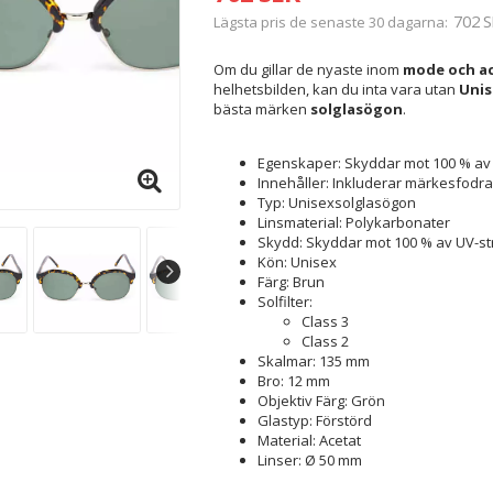
702 S
Lägsta pris de senaste 30 dagarna
Om du gillar de nyaste inom
mode och ac
helhetsbilden, kan du inta vara utan
Unis
bästa märken
solglasögon
.
Egenskaper: Skyddar mot 100 % av 
Innehåller: Inkluderar märkesfodral
Typ: Unisexsolglasögon
Linsmaterial: Polykarbonater
Skydd: Skyddar mot 100 % av UV-st
Kön: Unisex
Färg: Brun
Solfilter:
Class 3
Class 2
Skalmar: 135 mm
Bro: 12 mm
Objektiv Färg: Grön
Glastyp: Förstörd
Material: Acetat
Linser: Ø 50 mm