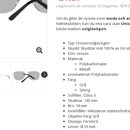
424 S
Lägsta pris de senaste 30 dagarna
Om du gillar de nyaste inom
mode och ac
helhetsbilden, kan du inta vara utan
Unis
bästa märken
solglasögon
.
Typ: Unisexsolglasögon
Skydd: Skyddar mot 100 % av UV-st
Kön: Unisex
Material:
Polykarbonater
Metall
Linsmaterial: Polykarbonater
Färg:
Grå
Silvrig
Solfilter: Class 3
Skalmar: 145 mm
Bro: 18 mm
Innehåller: Inkluderar märkesfodral
Objektiv Färg: Grå
Glastyp: Förstörd
Linser: Ø 55 mm