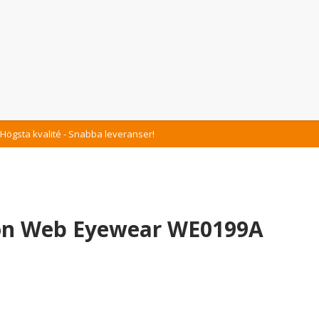
Högsta kvalité - Snabba leveranser!
on Web Eyewear WE0199A