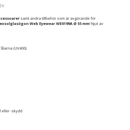
EK
cessoarer
samt andra tillbehör som är avgörande för
exsolglasögon Web Eyewear WE0199A Ø 55 mm
! Njut av
rålarna (UV400)
 eller -skydd