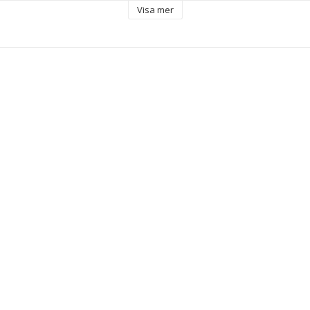
Visa mer
rbonater
 Polykarbonater
 3
 mm
kluderar märkesfodral eller -skydd
 Grå
örd
mm