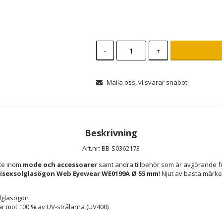
-
+
Maila oss, vi svarar snabbt!
Beskrivning
Art.nr: BB-S0362173
te inom 
mode och accessoarer
 samt andra tillbehör som är avgörande fö
isexsolglasögon Web Eyewear WE0199A Ø 55 mm
! Njut av bästa märke
lglasögon
r mot 100 % av UV-strålarna (UV400)