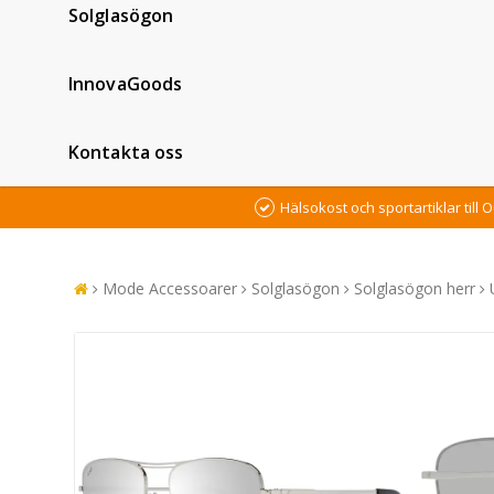
Solglasögon
InnovaGoods
Kontakta oss
Hälsokost och sportartiklar till O
Mode Accessoarer
Solglasögon
Solglasögon herr