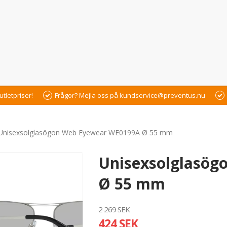
utletpriser!
Frågor? Mejla oss på kundservice@preventus.nu
Unisexsolglasögon Web Eyewear WE0199A Ø 55 mm
Unisexsolglasög
Ø 55 mm
2 269 SEK
424 SEK