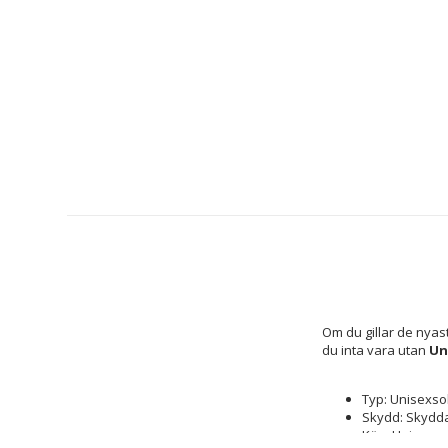
Om du gillar de nyas
du inta vara utan 
Un
Typ: Unisexso
Skydd: Skydda
Kön: Unisex