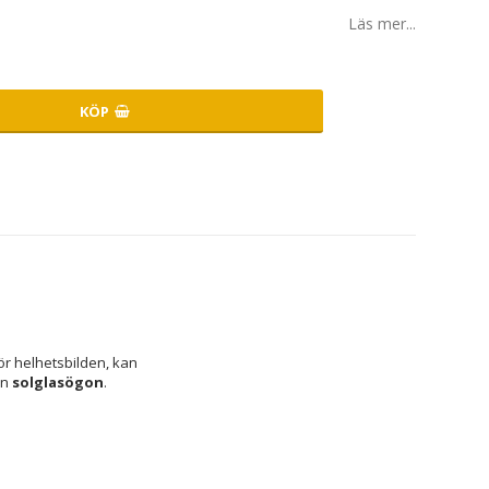
Läs mer...
KÖP
r helhetsbilden, kan 
n 
solglasögon
.