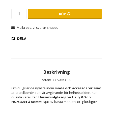
KÖP
Maila oss, vi svarar snabbt!
DELA
Beskrivning
Art.nr: BB-S0363300
Om du gillar de nyaste inom 
mode och accessoarer
 samt 
andra tillbehör som är avgörande för helhetsbilden, kan 
du inta vara utan 
Unisexsolglasögon Hally & Son 
HS752S04 Ø 50 mm
! Njut av bästa märken 
solglasögon
.