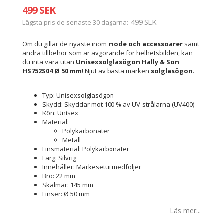
499 SEK
499 SEK
Lägsta pris de senaste 30 dagarna
Om du gillar de nyaste inom
mode och accessoarer
samt
andra tillbehör som är avgörande för helhetsbilden, kan
du inta vara utan
Unisexsolglasögon Hally & Son
HS752S04 Ø 50 mm
! Njut av bästa märken
solglasögon
.
Typ: Unisexsolglasögon
Skydd: Skyddar mot 100 % av UV-strålarna (UV400)
Kön: Unisex
Material:
Polykarbonater
Metall
Linsmaterial: Polykarbonater
Färg: Silvrig
Innehåller: Märkesetui medföljer
Bro: 22 mm
Skalmar: 145 mm
Linser: Ø 50 mm
Läs mer...