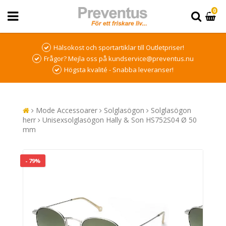
0
Hälsokost och sportartiklar till Outletpriser!
Frågor? Mejla oss på kundservice@preventus.nu
Högsta kvalité - Snabba leveranser!
Mode Accessoarer
Solglasögon
Solglasögon
herr
Unisexsolglasögon Hally & Son HS752S04 Ø 50
mm
- 79%