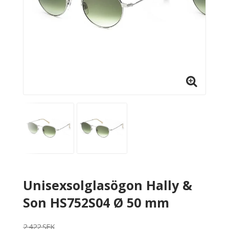
Unisexsolglasögon Hally &
Son HS752S04 Ø 50 mm
2 422 SEK