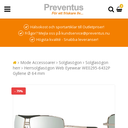
0
Hälsokost och sportartiklar till Outletpriser!
Frågor? Mejla oss på kundservice@preventus.nu
Högsta kvalité - Snabba leveranser!
Mode Accessoarer
Solglasögon
Solglasögon
herr
Herrsolglasögon Web Eyewear WE0295-6432P
Gyllene Ø 64 mm
- 79%