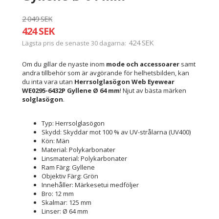
2 049 SEK
424 SEK
424 SEK
Lägsta pris de senaste 30 dagarna
Om du gillar de nyaste inom
mode och accessoarer
samt
andra tillbehör som är avgörande för helhetsbilden, kan
du inta vara utan
Herrsolglasögon Web Eyewear
WE0295-6432P Gyllene Ø 64 mm
! Njut av bästa märken
solglasögon
.
Typ: Herrsolglasögon
Skydd: Skyddar mot 100 % av UV-strålarna (UV400)
Kön: Män
Material: Polykarbonater
Linsmaterial: Polykarbonater
Ram Färg: Gyllene
Objektiv Färg: Grön
Innehåller: Märkesetui medföljer
Bro: 12 mm
Skalmar: 125 mm
Linser: Ø 64 mm