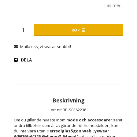
Läs mer...
KÖP
Maila oss, vi svarar snabbt!
DELA
Beskrivning
Art.nr: BB-S0362236
Om du gillar de nyaste inom 
mode och accessoarer
 samt 
andra tillbehör som är avgörande för helhetsbilden, kan 
du inta vara utan 
Herrsolglasögon Web Eyewear 
WE0295-6432P Gyllene Ø 64 mm
! Njut av bästa märken 