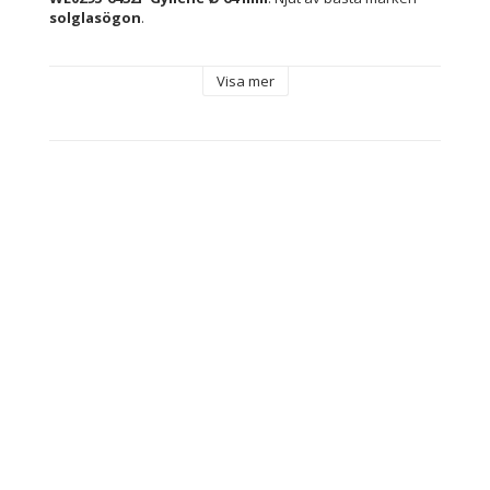
solglasögon
.
Typ: Herrsolglasögon
Visa mer
Skydd: Skyddar mot 100 % av UV-strålarna (UV400)
Kön: Män
Material: Polykarbonater
Linsmaterial: Polykarbonater
Ram Färg: Gyllene
Objektiv Färg: Grön
Innehåller: Märkesetui medföljer
Bro: 12 mm
Skalmar: 125 mm
Linser: Ø 64 mm