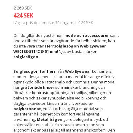
2 269 SEK
424 SEK
424 SEK
Lägsta pris de senaste 30 dagarna
Om du gillar de nyaste inom
mode och accessoarer
samt
andra tillbehör som är avgörande för helhetsbilden, kan
du inta vara utan
Herrsolglasögon Web Eyewear
WE0188-5114C Ø 51 mm
! Njut av bästa märken
solglasögon
.
Solglasögon för herr
från
Web Eyewear
kombinerar
modern design med slitstarka material för att ge effektiv
ögonskydd både i stadsmiljö och utomhus. Denna modell
har
gråtonade linser
som minskar bländning och
förbättrar kontrastuppfattningen i solljus, vilket ger en
bekväm och säker synupplevelse vid bilkörning och
dagliga aktiviteter. Linserna är tillverkade av
polykarbonat
, ett lätt och slagtåligt material som
garanterar hållbarhet och komfort vid långvarig
användning.
Metallbågen
ger ett elegant intryck och
säkerställer en stabil och robust konstruktion som
ergonomiskt anpassar sig till mannens ansiktsform. Den