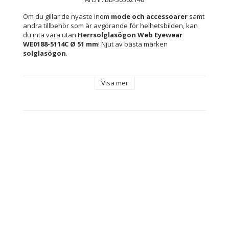
Om du gillar de nyaste inom 
mode och accessoarer
 samt 
andra tillbehör som är avgörande för helhetsbilden, kan 
du inta vara utan 
Herrsolglasögon Web Eyewear 
WE0188-5114C Ø 51 mm
! Njut av bästa märken 
solglasögon
.
Solglasögon för herr
 från 
Web Eyewear
 kombinerar 
Visa mer
modern design med slitstarka material för att ge effektiv 
ögonskydd både i stadsmiljö och utomhus. Denna modell 
har 
gråtonade linser
 som minskar bländning och 
förbättrar kontrastuppfattningen i solljus, vilket ger en 
bekväm och säker synupplevelse vid bilkörning och 
dagliga aktiviteter. Linserna är tillverkade av 
polykarbonat
, ett lätt och slagtåligt material som 
garanterar hållbarhet och komfort vid långvarig 
användning. 
Metallbågen
 ger ett elegant intryck och 
säkerställer en stabil och robust konstruktion som 
ergonomiskt anpassar sig till mannens ansiktsform. Den 
neutrala grå färgen gör det enkelt att matcha glasögonen 
med olika klädstilar, så att de smidigt passar både till 
vardag och mer formella tillfällen. Tillverkade i Kina enligt 
moderna kvalitetsstandarder är dessa solglasögon ett 
pålitligt val för den som söker praktisk funktion utan att 