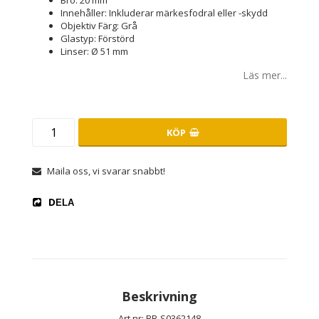
Bro: 20 mm
Innehåller: Inkluderar märkesfodral eller -skydd
Objektiv Färg: Grå
Glastyp: Förstörd
Linser: Ø 51 mm
Läs mer...
KÖP
Maila oss, vi svarar snabbt!
DELA
Beskrivning
Art.nr: BB-S0362148