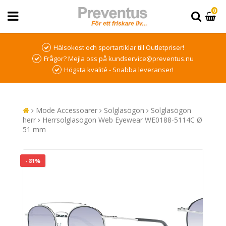
0
Hälsokost och sportartiklar till Outletpriser!
Frågor? Mejla oss på kundservice@preventus.nu
Högsta kvalité - Snabba leveranser!
Mode Accessoarer
Solglasögon
Solglasögon
herr
Herrsolglasögon Web Eyewear WE0188-5114C Ø
51 mm
- 81%