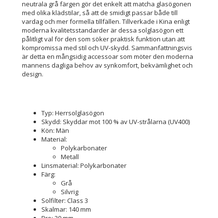
neutrala grå färgen gör det enkelt att matcha glasögonen
med olika klädstilar, så att de smidigt passar både till
vardag och mer formella tillfällen. Tillverkade i Kina enligt
moderna kvalitetsstandarder är dessa solglasögon ett
pålitligt val för den som söker praktisk funktion utan att
kompromissa med stil och UV-skydd. Sammanfattningsvis
är detta en mångsidig accessoar som möter den moderna
mannens dagliga behov av synkomfort, bekvämlighet och
design.
Typ: Herrsolglasögon
Skydd: Skyddar mot 100 % av UV-strålarna (UV400)
Kön: Män
Material:
Polykarbonater
Metall
Linsmaterial: Polykarbonater
Färg:
Grå
Silvrig
Solfilter: Class 3
Skalmar: 140 mm