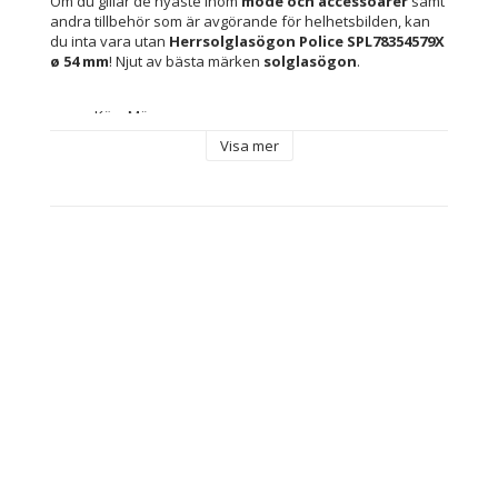
Om du gillar de nyaste inom 
mode och accessoarer
 samt 
andra tillbehör som är avgörande för helhetsbilden, kan 
du inta vara utan 
Herrsolglasögon Police SPL78354579X 
ø 54 mm
! Njut av bästa märken 
solglasögon
.
Kön: Män
Material: 
Visa mer
Metall
Polykarbonater
Bro: 18 mm
Skalmar: 145 mm
Filter: Class 2
Särdrag: Skyddar mot 100 % av UV-strålarna (UV400)
Typ: Herrsolglasögon
Skydd: Skyddar mot 100 % av UV-strålarna (UV400)
Färg: Silvrig
Innehåller: Märkesetui medföljer
Glastyp: 
Rök
Reflexdämpande
Linser: ø 54 mm
Linsmaterial: Polykarbonater
Solfilter: Class 2