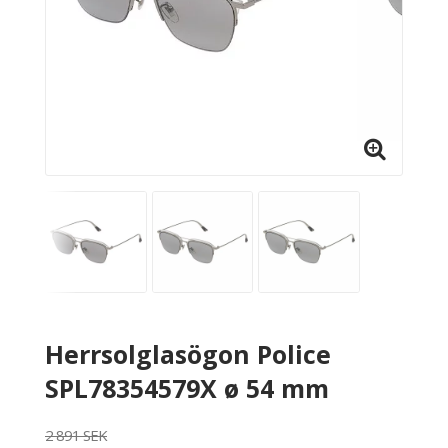
Herrsolglasögon Police
SPL78354579X ø 54 mm
2 891 SEK