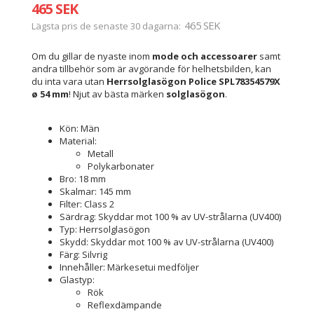
465 SEK
465 SEK
Lägsta pris de senaste 30 dagarna
Om du gillar de nyaste inom
mode och accessoarer
samt
andra tillbehör som är avgörande för helhetsbilden, kan
du inta vara utan
Herrsolglasögon Police SPL78354579X
ø 54 mm
! Njut av bästa märken
solglasögon
.
Kön: Män
Material:
Metall
Polykarbonater
Bro: 18 mm
Skalmar: 145 mm
Filter: Class 2
Särdrag: Skyddar mot 100 % av UV-strålarna (UV400)
Typ: Herrsolglasögon
Skydd: Skyddar mot 100 % av UV-strålarna (UV400)
Färg: Silvrig
Innehåller: Märkesetui medföljer
Glastyp:
Rök
Reflexdämpande