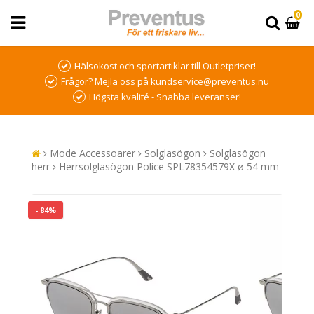
0
Hälsokost och sportartiklar till Outletpriser!
Frågor? Mejla oss på kundservice@preventus.nu
Högsta kvalité - Snabba leveranser!
Mode Accessoarer
Solglasögon
Solglasögon
herr
Herrsolglasögon Police SPL78354579X ø 54 mm
- 84%