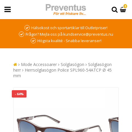
0
Hälsokost och sportartiklar till Outletpriser!
Frågor? Mejla oss på kundservice@preventus.nu
Högsta kvalité - Snabba leveranser!
Mode Accessoarer
Solglasögon
Solglasögon
herr
Herrsolglasögon Police SPL960-54ATCP Ø 45
mm
- 64%