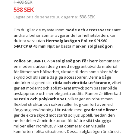
1 499 SEK
538 SEK
538 SEK
Lägsta pris de senaste 30 dagarna
Om du gillar de nyaste inom
mode och accessoarer
samt
andra tillbehör som är avgörande för helhetsbilden, kan
du inta vara utan
Herrsolglasögon Police SPL960-
54ATCP Ø 45 mm
! Njut av bästa märken
solglasögon
.
Police SPL960-TCP-54 solglasögon för herr
kombinerar
en modern, urban design med noggrant utvalda material
för lätthet och hållbarhet, riktade till dem som söker både
skydd och stil i sina dagliga accessoarer. Denna båge
utmärker sig med sitt
röda och vinröda utförande
, vilket
ger ett modernt och sofistikerat intryck som passar både
avslappnade och mer eleganta outfits. Ramen är tillverkad
av
resin och polykarbonat
, vilket ger en robust men
flexibel struktur och säkerställer hög komfort även vid
långvarig användning. Utrustade med
graderade linser
ger de extra skydd mot starkt solljus upptill, medan den
nedre delen är mindre tonad för bättre sikt i skuggiga
miljöer eller inomhus, vilket optimerar den visuella
komforten i olika situationer. Dessa solglasögon är särskilt