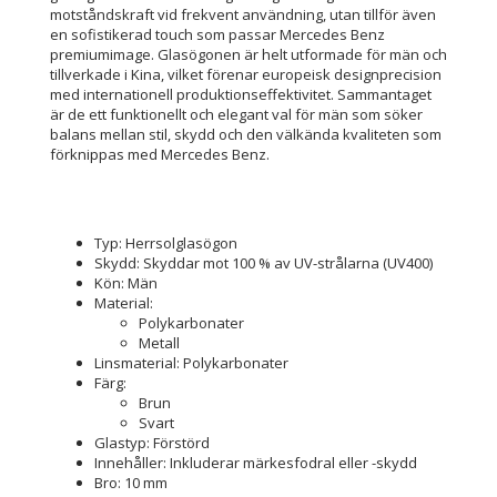
motståndskraft vid frekvent användning, utan tillför även
en sofistikerad touch som passar Mercedes Benz
premiumimage. Glasögonen är helt utformade för män och
tillverkade i Kina, vilket förenar europeisk designprecision
med internationell produktionseffektivitet. Sammantaget
är de ett funktionellt och elegant val för män som söker
balans mellan stil, skydd och den välkända kvaliteten som
förknippas med Mercedes Benz.
Typ: Herrsolglasögon
Skydd: Skyddar mot 100 % av UV-strålarna (UV400)
Kön: Män
Material:
Polykarbonater
Metall
Linsmaterial: Polykarbonater
Färg:
Brun
Svart
Glastyp: Förstörd
Innehåller: Inkluderar märkesfodral eller -skydd
Bro: 10 mm