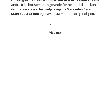
Om du gillar de nyaste inom 
mode och accessoarer
 samt 
andra tillbehör som är avgörande för helhetsbilden, kan 
du inta vara utan 
Herrsolglasögon Mercedes Benz 
M3018-A Ø 61 mm
! Njut av bästa märken 
solglasögon
.
Solglasögon för herr
 från Mercedes Benz kombinerar 
det tyska märkets distinkta design med kvalitetsmaterial 
Visa mer
och ett modernt fokus på ögonskydd. Denna modell 
utmärker sig genom 
graderade linser
, vilket mjukar upp 
övergången mellan olika ljusintensiteter och gör dem 
särskilt funktionella både under soliga dagar och i delvis 
molniga miljöer. Med alternativ i 
brunt och svart
 erbjuder 
dessa glasögon estetisk mångsidighet och kan enkelt 
matchas med olika stilar och sammanhang, från vardagligt 
stadsliv till mer sofistikerade tillfällen. 
Linsmaterialet är 
polykarbonat
, känt för att vara lätt, slagtåligt och ge 
optimalt UV-skydd, vilket ökar hållbarheten och ger 
användaren trygghet vid både dagliga och sportiga 
aktiviteter. 
Den metalliska bågen
 stärker inte bara 
glasögonens struktur och ger lång livslängd och 
motståndskraft vid frekvent användning, utan tillför även 
en sofistikerad touch som passar Mercedes Benz 
premiumimage. Glasögonen är helt utformade för män och 
tillverkade i Kina, vilket förenar europeisk designprecision 
med internationell produktionseffektivitet. Sammantaget 