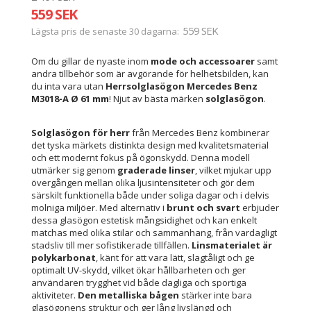
559 SEK
559 SEK
Lägsta pris de senaste 30 dagarna
Om du gillar de nyaste inom
mode och accessoarer
samt
andra tillbehör som är avgörande för helhetsbilden, kan
du inta vara utan
Herrsolglasögon Mercedes Benz
M3018-A Ø 61 mm
! Njut av bästa märken
solglasögon
.
Solglasögon för herr
från Mercedes Benz kombinerar
det tyska märkets distinkta design med kvalitetsmaterial
och ett modernt fokus på ögonskydd. Denna modell
utmärker sig genom
graderade linser
, vilket mjukar upp
övergången mellan olika ljusintensiteter och gör dem
särskilt funktionella både under soliga dagar och i delvis
molniga miljöer. Med alternativ i
brunt och svart
erbjuder
dessa glasögon estetisk mångsidighet och kan enkelt
matchas med olika stilar och sammanhang, från vardagligt
stadsliv till mer sofistikerade tillfällen.
Linsmaterialet är
polykarbonat
, känt för att vara lätt, slagtåligt och ge
optimalt UV-skydd, vilket ökar hållbarheten och ger
användaren trygghet vid både dagliga och sportiga
aktiviteter.
Den metalliska bågen
stärker inte bara
glasögonens struktur och ger lång livslängd och