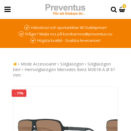
0
Hälsokost och sportartiklar till Outletpriser!
Frågor? Mejla oss på kundservice@preventus.nu
Högsta kvalité - Snabba leveranser!
Mode Accessoarer
Solglasögon
Solglasögon
herr
Herrsolglasögon Mercedes Benz M3018-A Ø 61
mm
- 77%