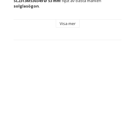
SL2313M530349 Ø 53 mm
! Njut av bästa märken 
solglasögon
.
Innehåller: Märkesetui medföljer
Visa mer
Typ: Herrsolglasögon
Skydd: Skyddar mot 100 % av UV-strålarna (UV400)
Kön: Män
Material: 
Polykarbonater
Metall
Linsmaterial: Polykarbonater
Färg: Rosa
Bro: 20 mm
Skalmar: 145 mm
Solfilter: Class 3
Linser: Ø 53 mm