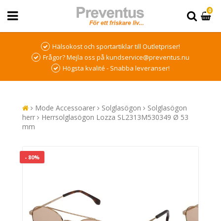
0
Hälsokost och sportartiklar till Outletpriser!
Frågor? Mejla oss på kundservice@preventus.nu
Högsta kvalité - Snabba leveranser!
Mode Accessoarer
Solglasögon
Solglasögon
herr
Herrsolglasögon Lozza SL2313M530349 Ø 53
mm
- 80%