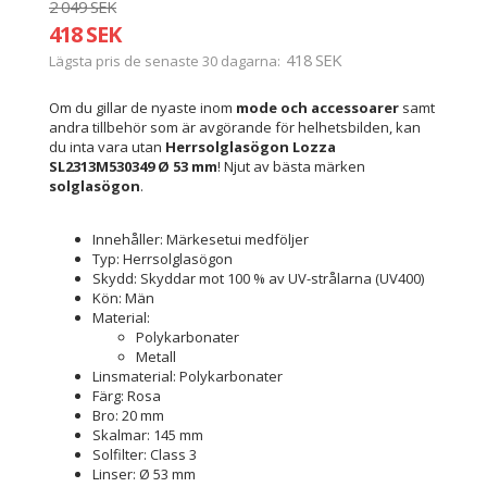
2 049 SEK
418 SEK
418 SEK
Lägsta pris de senaste 30 dagarna
Om du gillar de nyaste inom
mode och accessoarer
samt
andra tillbehör som är avgörande för helhetsbilden, kan
du inta vara utan
Herrsolglasögon Lozza
SL2313M530349 Ø 53 mm
! Njut av bästa märken
solglasögon
.
Innehåller: Märkesetui medföljer
Typ: Herrsolglasögon
Skydd: Skyddar mot 100 % av UV-strålarna (UV400)
Kön: Män
Material:
Polykarbonater
Metall
Linsmaterial: Polykarbonater
Färg: Rosa
Bro: 20 mm
Skalmar: 145 mm
Solfilter: Class 3
Linser: Ø 53 mm