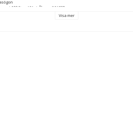
lasögon
r mot 100 % av UV-strålarna (UV400)
Visa mer
rbonater
 Polykarbonater
 mm
 3
mm