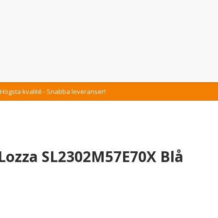
Högsta kvalité - Snabba leveranser!
 Lozza SL2302M57E70X Blå