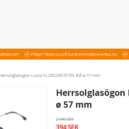
utletpriser!
Frågor? Mejla oss på kundservice@preventus.nu
Herrsolglasögon Lozza SL2302M57E70X Blå ø 57 mm
Herrsolglasögon
ø 57 mm
2 049 SEK
394 SEK