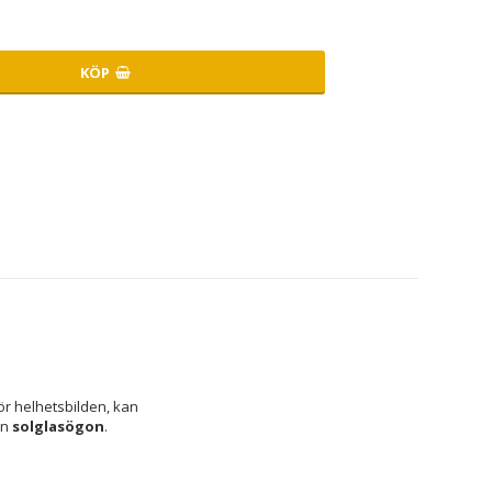
KÖP
r helhetsbilden, kan 
n 
solglasögon
.