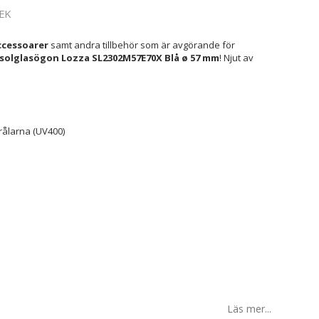
EK
cessoarer
samt andra tillbehör som är avgörande för
solglasögon Lozza SL2302M57E70X Blå ø 57 mm
! Njut av
rålarna (UV400)
Läs mer...