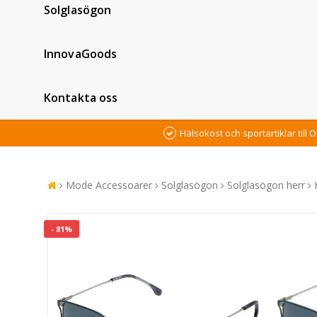
Solglasögon
InnovaGoods
Kontakta oss
Hälsokost och sportartiklar till O
Mode Accessoarer
Solglasögon
Solglasögon herr
- 81%