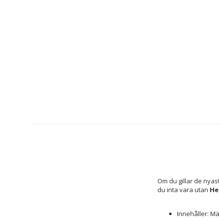
Om du gillar de nyas
du inta vara utan 
He
Innehåller: M