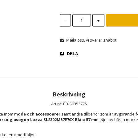
-
+
Maila oss, vi svarar snabbt!
DELA
Beskrivning
Art.nr: BB-S0353775
te inom 
mode och accessoarer
 samt andra tillbehör som är avgörande fö
rrsolglasögon Lozza SL2302M57E70X Blå ø 57 mm
! Njut av bästa märke
ärkesetui medföljer