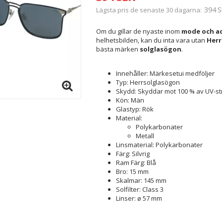
394 S
Lägsta pris de senaste 30 dagarna
Om du gillar de nyaste inom
mode och ac
helhetsbilden, kan du inta vara utan
Herr
bästa märken
solglasögon
.
Innehåller: Märkesetui medföljer
Typ: Herrsolglasögon
Skydd: Skyddar mot 100 % av UV-st
Kön: Män
Glastyp: Rök
Material:
Polykarbonater
Metall
Linsmaterial: Polykarbonater
Färg: Silvrig
Ram Färg: Blå
Bro: 15 mm
Skalmar: 145 mm
Solfilter: Class 3
Linser: ø 57 mm