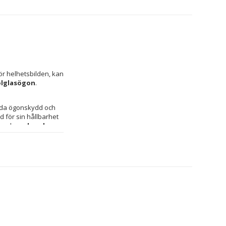
r helhetsbilden, kan 
olglasögon
.
uda ögonskydd och 
d för sin hållbarhet 
 med 
graderade 
r en behaglig och 
idig touch som 
 passform särskilt 
Hackett. Tillverkade 
och elegant design i 