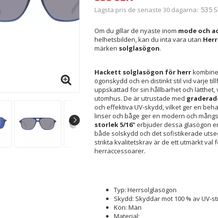
535 S
Lägsta pris de senaste 30 dagarna
Om du gillar de nyaste inom
mode och ac
helhetsbilden, kan du inta vara utan
Herr
märken
solglasögon
.
Hackett solglasögon för herr
kombiner
ögonskydd och en distinkt stil vid varje ti
uppskattad för sin hållbarhet och lätthet
utomhus. De är utrustade med
graderad
och effektiva UV-skydd, vilket ger en beha
linser och båge ger en modern och mångsi
storlek 5/16"
erbjuder dessa glasögon en
både solskydd och det sofistikerade utsee
strikta kvalitetskrav är de ett utmärkt v
herraccessoarer.
Typ: Herrsolglasögon
Skydd: Skyddar mot 100 % av UV-st
Kön: Män
Material: