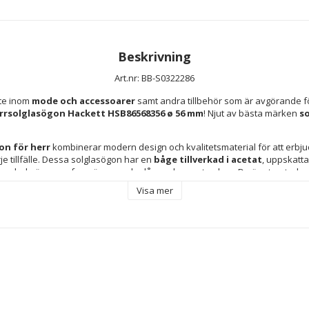
Beskrivning
Art.nr: BB-S0322286
te inom 
mode och accessoarer
 samt andra tillbehör som är avgörande fö
rrsolglasögon Hackett HSB86568356 ø 56 mm
! Njut av bästa märken 
s
on för herr
 kombinerar modern design och kvalitetsmaterial för att erbj
arje tillfälle. Dessa solglasögon har en 
båge tillverkad i acetat
, uppskatta
 ger en bekväm passform även under långa dagar utomhus. De är utrustade
r
, ett material känt för sin höga slitstyrka och effektiva UV-skydd, vilket ge
Visa mer
de ljusförhållanden. 
Blå färg
 på linser och båge ger en modern och mångs
lika klädstilar. Med 
storlek 5/16"
 erbjuder dessa glasögon en ergonomisk
lket ger både solskydd och det sofistikerade utseende som kännetecknar 
 kvalitetskrav är de ett utmärkt val för den som värdesätter både ögonskydd 
lasögon