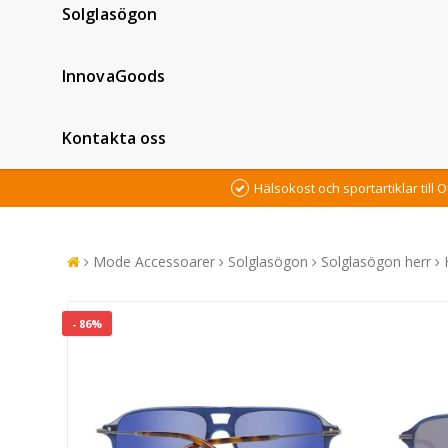
Solglasögon
InnovaGoods
Kontakta oss
Hälsokost och sportartiklar till O
Mode Accessoarer
Solglasögon
Solglasögon herr
- 86%