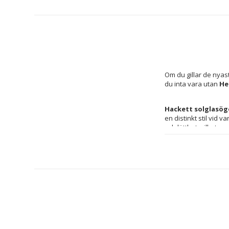
Om du gillar de nyas
du inta vara utan 
He
Hackett solglasög
en distinkt stil vid v
och lätthet, vilket
polykarbonatlinse
säker syn i varieran
enkelt matchas med o
anpassad för män, vi
i Kina enligt strikta
herraccessoarer.
Typ: Herrsolg