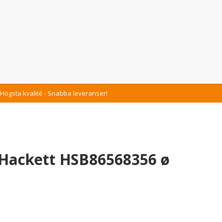
Högsta kvalité - Snabba leveranser!
 Hackett HSB86568356 ø