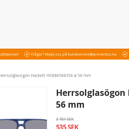
utletpriser!
Frågor? Mejla oss på kundservice@preventus.nu
Herrsolglasögon Hackett HSB86568356 ø 56 mm
Herrsolglasögon
56 mm
3 781 SEK
535 SEK