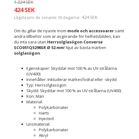
1 224 SEK
424 SEK
424 SEK
Lägsta pris de senaste 30 dagarna
Om du gillar de nyaste inom
mode och accessoarer
samt
andra tillbehör som är avgörande för helhetsbilden, kan
du inta vara utan
Herrsolglasögon Converse
SCO051Q5296SR Ø 52 mm
! Njut av bästa märken
solglasögon
.
Egenskaper: Skyddar mot 100 % av UV-strålarna
(UV400)
Innehåller: Inkluderar märkesfodral eller -skydd
Typ: Herrsolglasögon
Skydd: Skyddar mot 100 % av UV-strålarna (UV400)
Kön: Män
Material:
Polykarbonater
Harts
Injected
Linsmaterial:
Polykarbonater
Akryl