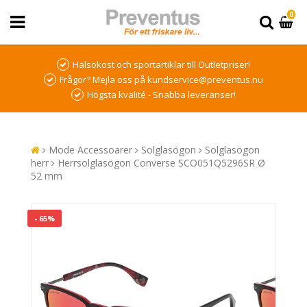
0
Hälsokost och sportartiklar till Outletpriser!
Frågor? Mejla oss på kundservice@preventus.nu
Högsta kvalité - Snabba leveranser!
Mode Accessoarer
Solglasögon
Solglasögon
herr
Herrsolglasögon Converse SCO051Q5296SR Ø
52 mm
- 65%