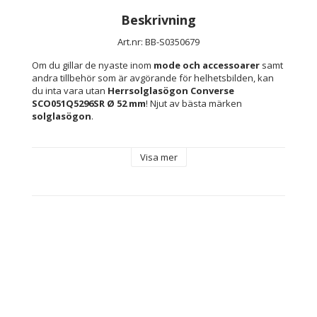
Beskrivning
Art.nr: BB-S0350679
Om du gillar de nyaste inom 
mode och accessoarer
 samt 
andra tillbehör som är avgörande för helhetsbilden, kan 
du inta vara utan 
Herrsolglasögon Converse 
SCO051Q5296SR Ø 52 mm
! Njut av bästa märken 
solglasögon
.
Egenskaper: Skyddar mot 100 % av UV-strålarna 
Visa mer
(UV400)
Innehåller: Inkluderar märkesfodral eller -skydd
Typ: Herrsolglasögon
Skydd: Skyddar mot 100 % av UV-strålarna (UV400)
Kön: Män
Material: 
Polykarbonater
Harts
Injected
Linsmaterial: 
Polykarbonater
Akryl
Storlek: 1/4