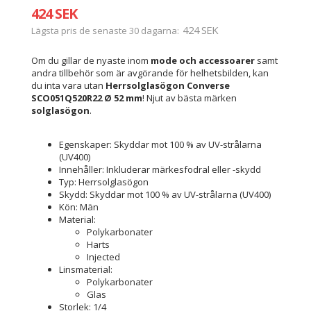
424 SEK
424 SEK
Lägsta pris de senaste 30 dagarna
Om du gillar de nyaste inom
mode och accessoarer
samt
andra tillbehör som är avgörande för helhetsbilden, kan
du inta vara utan
Herrsolglasögon Converse
SCO051Q520R22 Ø 52 mm
! Njut av bästa märken
solglasögon
.
Egenskaper: Skyddar mot 100 % av UV-strålarna
(UV400)
Innehåller: Inkluderar märkesfodral eller -skydd
Typ: Herrsolglasögon
Skydd: Skyddar mot 100 % av UV-strålarna (UV400)
Kön: Män
Material:
Polykarbonater
Harts
Injected
Linsmaterial:
Polykarbonater
Glas
Storlek: 1/4