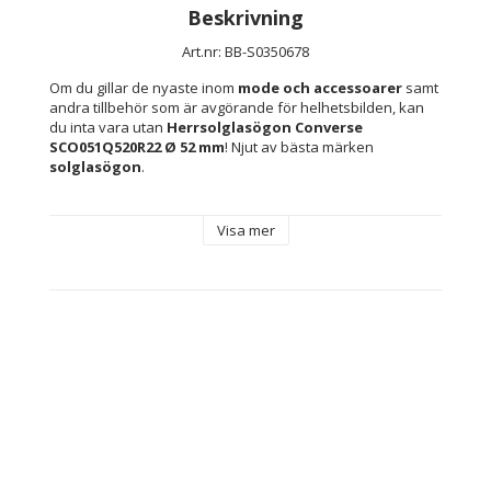
Beskrivning
Art.nr: BB-S0350678
Om du gillar de nyaste inom 
mode och accessoarer
 samt 
andra tillbehör som är avgörande för helhetsbilden, kan 
du inta vara utan 
Herrsolglasögon Converse 
SCO051Q520R22 Ø 52 mm
! Njut av bästa märken 
solglasögon
.
Egenskaper: Skyddar mot 100 % av UV-strålarna 
Visa mer
(UV400)
Innehåller: Inkluderar märkesfodral eller -skydd
Typ: Herrsolglasögon
Skydd: Skyddar mot 100 % av UV-strålarna (UV400)
Kön: Män
Material: 
Polykarbonater
Harts
Injected
Linsmaterial: 
Polykarbonater
Glas
Storlek: 1/4