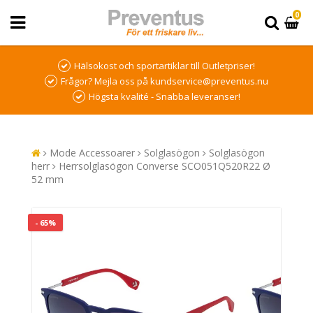
0
Hälsokost och sportartiklar till Outletpriser!
Frågor? Mejla oss på kundservice@preventus.nu
Högsta kvalité - Snabba leveranser!
Mode Accessoarer
Solglasögon
Solglasögon
herr
Herrsolglasögon Converse SCO051Q520R22 Ø
52 mm
- 65%