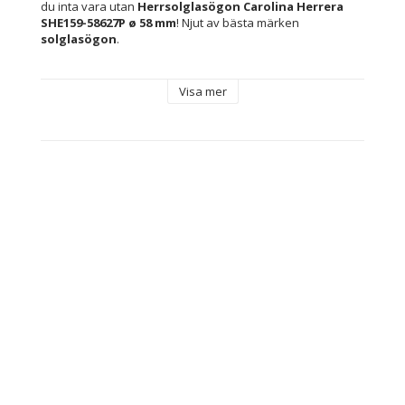
du inta vara utan 
Herrsolglasögon Carolina Herrera 
SHE159-58627P ø 58 mm
! Njut av bästa märken 
solglasögon
.
Typ: Herrsolglasögon
Visa mer
Skydd: Skyddar mot 100 % av UV-strålarna (UV400)
Kön: Män
Material: 
Polykarbonater
Metall
Linsmaterial: Polykarbonater
Färg: Grå
Glastyp: Reflexdämpande
Innehåller: Märkesetui medföljer
Bro: 17 mm
Skalmar: 145 mm
Linser: ø 58 mm