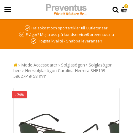
0
Hälsokost och sportartiklar till Outletpriser!
Frågor? Mejla oss på kundservice@preventus.nu
Högsta kvalité - Snabba leveranser!
Mode Accessoarer
Solglasögon
Solglasögon
herr
Herrsolglasögon Carolina Herrera SHE159-
58627P ø 58 mm
- 74%