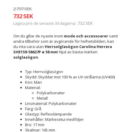
2 797 SEK
732 SEK
732 SEK
Lägsta pris de senaste 30 dagarna
Om du gillar de nyaste inom
mode och accessoarer
samt
andra tillbehör som är avgörande för helhetsbilden, kan
du inta vara utan
Herrsolglasögon Carolina Herrera
SHE159-58627P ø 58 mm
! Njut av bästa märken
solglasögon
.
Typ: Herrsolglasögon
Skydd: Skyddar mot 100 % av UV-strålarna (UV400)
Kön: Män
Material:
Polykarbonater
Metall
Linsmaterial: Polykarbonater
Färg: Grå
Glastyp: Reflexdämpande
Innehåller: Märkesetui medföljer
Bro: 17 mm
Skalmar: 145 mm