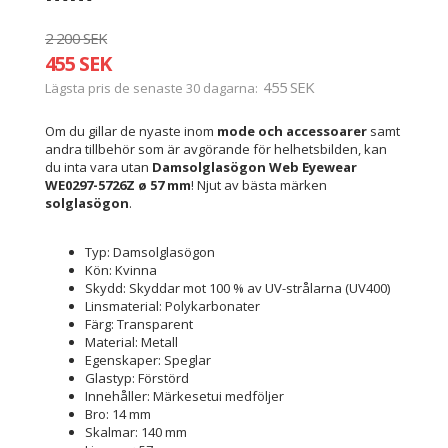
2 200 SEK
455 SEK
455 SEK
Lägsta pris de senaste 30 dagarna
Om du gillar de nyaste inom
mode och accessoarer
samt
andra tillbehör som är avgörande för helhetsbilden, kan
du inta vara utan
Damsolglasögon Web Eyewear
WE0297-5726Z ø 57 mm
! Njut av bästa märken
solglasögon
.
Typ: Damsolglasögon
Kön: Kvinna
Skydd: Skyddar mot 100 % av UV-strålarna (UV400)
Linsmaterial: Polykarbonater
Färg: Transparent
Material: Metall
Egenskaper: Speglar
Glastyp: Förstörd
Innehåller: Märkesetui medföljer
Bro: 14 mm
Skalmar: 140 mm