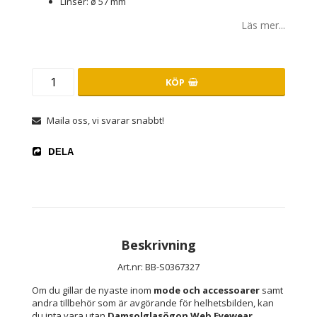
Linser: ø 57 mm
Läs mer...
KÖP
Maila oss, vi svarar snabbt!
DELA
Beskrivning
Art.nr: BB-S0367327
Om du gillar de nyaste inom 
mode och accessoarer
 samt 
andra tillbehör som är avgörande för helhetsbilden, kan 
du inta vara utan 
Damsolglasögon Web Eyewear 