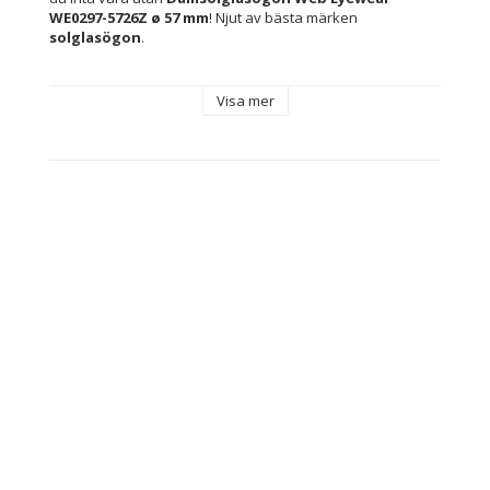
WE0297-5726Z ø 57 mm
! Njut av bästa märken 
solglasögon
.
Typ: Damsolglasögon
Visa mer
Kön: Kvinna
Skydd: Skyddar mot 100 % av UV-strålarna (UV400)
Linsmaterial: Polykarbonater
Färg: Transparent
Material: Metall
Egenskaper: Speglar
Glastyp: Förstörd
Innehåller: Märkesetui medföljer
Bro: 14 mm
Skalmar: 140 mm
Linser: ø 57 mm