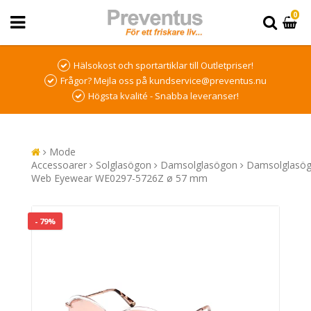
0
Hälsokost och sportartiklar till Outletpriser!
Frågor? Mejla oss på kundservice@preventus.nu
Högsta kvalité - Snabba leveranser!
Mode
Accessoarer
Solglasögon
Damsolglasögon
Damsolglasö
Web Eyewear WE0297-5726Z ø 57 mm
- 79%