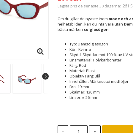
261 S
Lägsta pris de senaste 30 dagarna
Om du gillar de nyaste inom
mode och ac
helhetsbilden, kan du inta vara utan
Dams
bästa märken
solglasögon
.
Typ: Damsolglasögon
Kön: Kvinna
Skydd: Skyddar mot 100 % av UV-st
Linsmaterial: Polykarbonater
Färg: Röd
Material: Plast
Objektiv Färg: Blå
Innehåller: Märkesetui medföljer
Bro: 19 mm
Skalmar: 130 mm
Linser: ø 56 mm
-
+