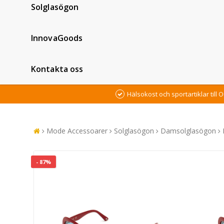
Solglasögon
InnovaGoods
Kontakta oss
Hälsokost och sportartiklar till O
Mode Accessoarer
Solglasögon
Damsolglasögon
- 87%