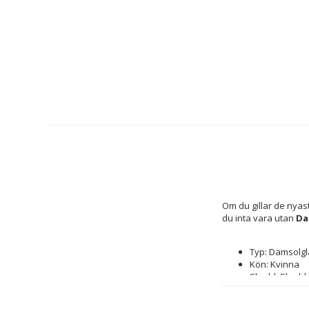
Om du gillar de nyas
du inta vara utan 
Da
Typ: Damsolg
Kön: Kvinna
Skydd: Skydda
Linsmaterial:
Färg: Röd