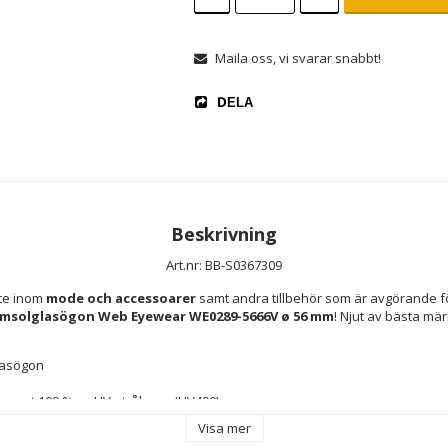
Maila oss, vi svarar snabbt!
DELA
Beskrivning
Art.nr: BB-S0367309
te inom 
mode och accessoarer
 samt andra tillbehör som är avgörande fö
msolglasögon Web Eyewear WE0289-5666V ø 56 mm
! Njut av bästa mä
lasögon
r mot 100 % av UV-strålarna (UV400)
 Polykarbonater
Visa mer