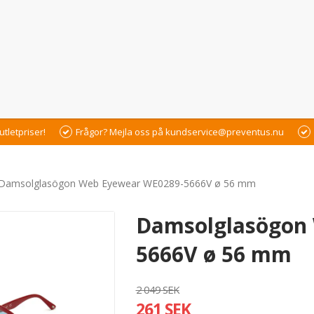
utletpriser!
Frågor? Mejla oss på kundservice@preventus.nu
Damsolglasögon Web Eyewear WE0289-5666V ø 56 mm
Damsolglasögon
5666V ø 56 mm
2 049 SEK
261 SEK