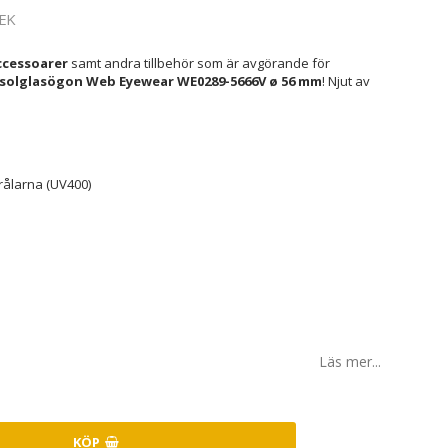
EK
cessoarer
samt andra tillbehör som är avgörande för
olglasögon Web Eyewear WE0289-5666V ø 56 mm
! Njut av
rålarna (UV400)
Läs mer...
KÖP