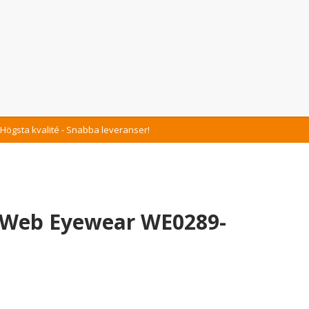
Högsta kvalité - Snabba leveranser!
 Web Eyewear WE0289-