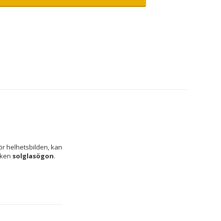
r helhetsbilden, kan 
rken 
solglasögon
.