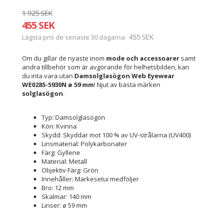
1 925 SEK
455 SEK
455 SEK
Lägsta pris de senaste 30 dagarna
Om du gillar de nyaste inom
mode och accessoarer
samt
andra tillbehör som är avgörande för helhetsbilden, kan
du inta vara utan
Damsolglasögon Web Eyewear
WE0285-5930N ø 59 mm
! Njut av bästa märken
solglasögon
.
Typ: Damsolglasögon
Kön: Kvinna
Skydd: Skyddar mot 100 % av UV-strålarna (UV400)
Linsmaterial: Polykarbonater
Färg: Gyllene
Material: Metall
Objektiv Färg: Grön
Innehåller: Märkesetui medföljer
Bro: 12 mm
Skalmar: 140 mm
Linser: ø 59 mm