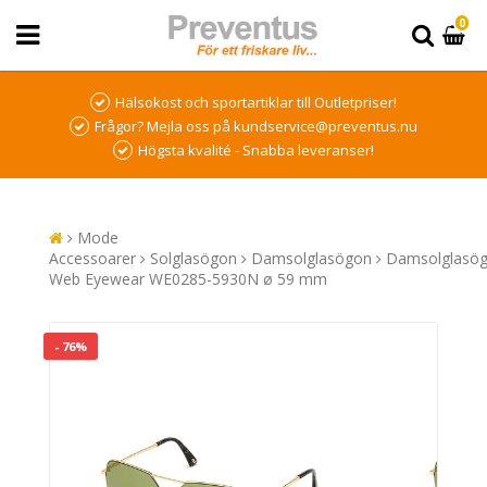
0
Hälsokost och sportartiklar till Outletpriser!
Frågor? Mejla oss på kundservice@preventus.nu
Högsta kvalité - Snabba leveranser!
Mode
Accessoarer
Solglasögon
Damsolglasögon
Damsolglasö
Web Eyewear WE0285-5930N ø 59 mm
- 76%