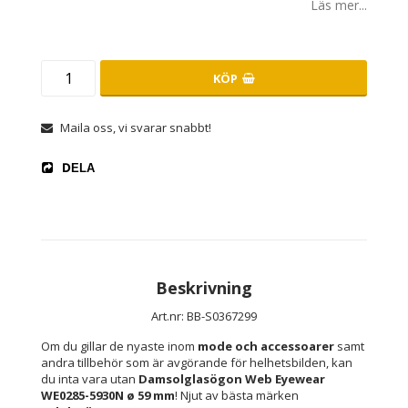
Läs mer...
KÖP
Maila oss, vi svarar snabbt!
DELA
Beskrivning
Art.nr: BB-S0367299
Om du gillar de nyaste inom 
mode och accessoarer
 samt 
andra tillbehör som är avgörande för helhetsbilden, kan 
du inta vara utan 
Damsolglasögon Web Eyewear 
WE0285-5930N ø 59 mm
! Njut av bästa märken 