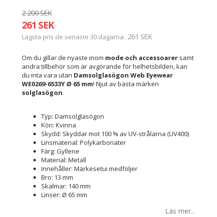
2 200 SEK
261 SEK
261 SEK
Lägsta pris de senaste 30 dagarna
Om du gillar de nyaste inom
mode och accessoarer
samt
andra tillbehör som är avgörande för helhetsbilden, kan
du inta vara utan
Damsolglasögon Web Eyewear
WE0269-6533Y Ø 65 mm
! Njut av bästa märken
solglasögon
.
Typ: Damsolglasögon
Kön: Kvinna
Skydd: Skyddar mot 100 % av UV-strålarna (UV400)
Linsmaterial: Polykarbonater
Färg: Gyllene
Material: Metall
Innehåller: Märkesetui medföljer
Bro: 13 mm
Skalmar: 140 mm
Linser: Ø 65 mm
Läs mer...