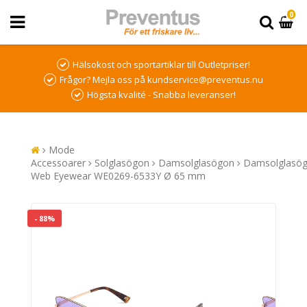
0
Hälsokost och sportartiklar till Outletpriser!
Frågor? Mejla oss på kundservice@preventus.nu
Högsta kvalité - Snabba leveranser!
Mode
Accessoarer
Solglasögon
Damsolglasögon
Damsolglasö
Web Eyewear WE0269-6533Y Ø 65 mm
- 88%