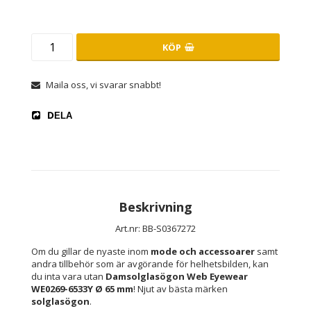
KÖP
Maila oss, vi svarar snabbt!
DELA
Beskrivning
Art.nr: BB-S0367272
Om du gillar de nyaste inom 
mode och accessoarer
 samt 
andra tillbehör som är avgörande för helhetsbilden, kan 
du inta vara utan 
Damsolglasögon Web Eyewear 
WE0269-6533Y Ø 65 mm
! Njut av bästa märken 
solglasögon
.