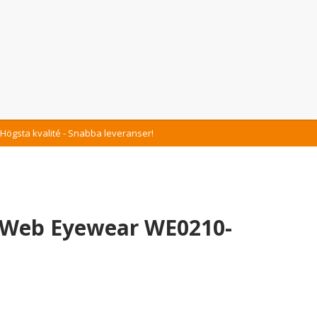
Högsta kvalité - Snabba leveranser!
 Web Eyewear WE0210-