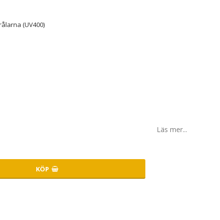
rålarna (UV400)
Läs mer...
KÖP