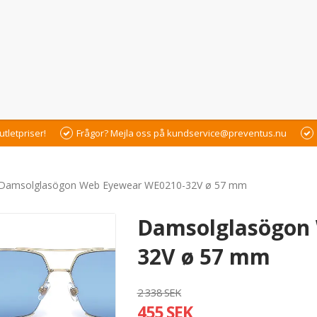
utletpriser!
Frågor? Mejla oss på kundservice@preventus.nu
Damsolglasögon Web Eyewear WE0210-32V ø 57 mm
Damsolglasögon
32V ø 57 mm
2 338 SEK
455 SEK