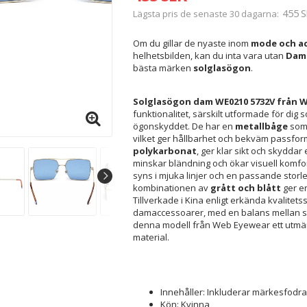
455 S
Lägsta pris de senaste 30 dagarna
Om du gillar de nyaste inom
mode och ac
helhetsbilden, kan du inta vara utan
Dams
bästa märken
solglasögon
.
Solglasögon dam
WE0210 5732V från 
funktionalitet, särskilt utformade för di
ögonskyddet. De har en
metallbåge
som 
vilket ger hållbarhet och bekväm passfo
polykarbonat
, ger klar sikt och skyddar 
minskar bländning och ökar visuell komfort
syns i mjuka linjer och en passande storl
kombinationen av
grått och blått
ger e
Tillverkade i Kina enligt erkända kvalitetss
damaccessoarer, med en balans mellan sty
denna modell från Web Eyewear ett utmärkt
material.
Innehåller: Inkluderar märkesfodral
Kön: Kvinna