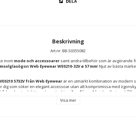
DELA
Beskrivning
Art.nr: BB-S0355082
te inom 
mode och accessoarer
 samt andra tillbehör som är avgörande fö
msolglasögon Web Eyewear WE0210-32V ø 57 mm
! Njut av bästa märke
WE0210 5732V från Web Eyewear
 är en utmärkt kombination av modern stil
både robust och lätt med en attraktiv 
silverfärgad
 finish, vilket ger håll
. De 
graderade linserna
 i 
blått
, tillverkade av 
polykarbonat
, ger klar
Visa mer
nom att gradvis filtrera ljuset, vilket minskar bländning och ökar visuell komf
rkt ljus. Den feminina designen syns i mjuka linjer och en passande storle
rmer, medan kombinationen av 
grått och blått
 ger en modern och mångsid
Tillverkade i Kina enligt erkända kvalitetsstandarder är dessa glasögon ett s
 med en balans mellan styrka, lätthet och samtida estetik. Sammanfattning
ear ett utmärkt val för kvinnor som uppskattar aktuella trender och pålitl