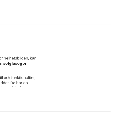
r helhetsbilden, kan 
n 
solglasögon
.
 och funktionalitet, 
särskilt utformade för dig som söker en elegant accessoar utan att kompromissa med ögonskyddet. De har en 
barhet och bekväm 
 sikt och skyddar 
ort, särskilt i 
k som anpassar sig 
ig känsla som 
ofistikerat tillskott 
svis är denna 
iga material.