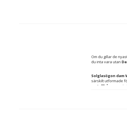
Om du gillar de nyas
du inta vara utan 
Da
Solglasögon dam
metallbåge
 som är 
passform hela dagen
effektivt mot solen ge
stadsmiljöer och sta
till olika ansiktsfo
passar många stilar. 
till damaccessoarer,
modell från Web Eyew