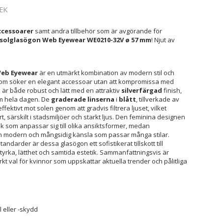
EK
cessoarer
samt andra tillbehör som är avgörande för
olglasögon Web Eyewear WE0210-32V ø 57 mm
! Njut av
Web Eyewear
är en utmärkt kombination av modern stil och
g som söker en elegant accessoar utan att kompromissa med
är både robust och lätt med en attraktiv
silverfärgad
finish,
rm hela dagen. De
graderade linserna
i
blått
, tillverkade av
effektivt mot solen genom att gradvis filtrera ljuset, vilket
, särskilt i stadsmiljöer och starkt ljus. Den feminina designen
ek som anpassar sig till olika ansiktsformer, medan
n modern och mångsidig känsla som passar många stilar.
tandarder är dessa glasögon ett sofistikerat tillskott till
rka, lätthet och samtida estetik. Sammanfattningsvis är
 val för kvinnor som uppskattar aktuella trender och pålitliga
 eller -skydd