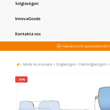
Solglasögon
InnovaGoods
Kontakta oss
Hälsokost och sportartiklar till O
Mode Accessoarer
Solglasögon
Damsolglasögon
- 81%