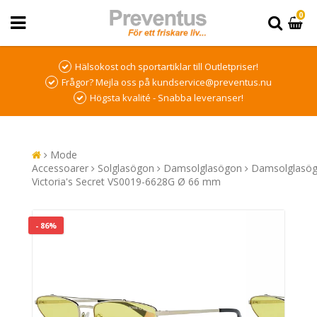
0
Hälsokost och sportartiklar till Outletpriser!
Frågor? Mejla oss på kundservice@preventus.nu
Högsta kvalité - Snabba leveranser!
Mode
Accessoarer
Solglasögon
Damsolglasögon
Damsolglasö
Victoria's Secret VS0019-6628G Ø 66 mm
- 86%