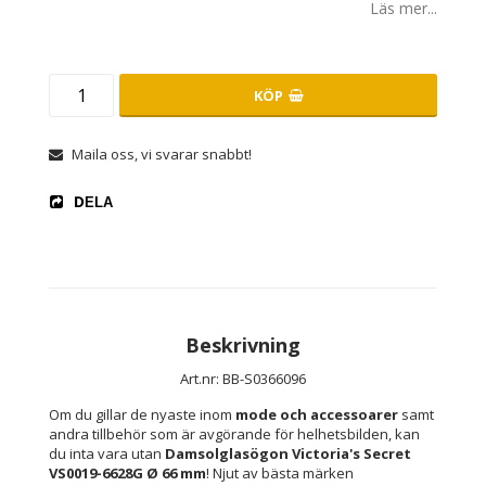
Läs mer...
KÖP
Maila oss, vi svarar snabbt!
DELA
Beskrivning
Art.nr: BB-S0366096
Om du gillar de nyaste inom 
mode och accessoarer
 samt 
andra tillbehör som är avgörande för helhetsbilden, kan 
du inta vara utan 
Damsolglasögon Victoria's Secret 
VS0019-6628G Ø 66 mm
! Njut av bästa märken 