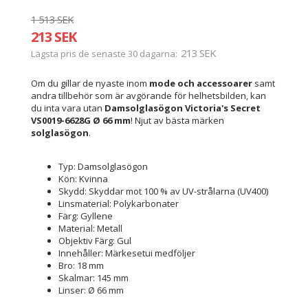
1 513 SEK
213 SEK
213 SEK
Lägsta pris de senaste 30 dagarna
Om du gillar de nyaste inom
mode och accessoarer
samt
andra tillbehör som är avgörande för helhetsbilden, kan
du inta vara utan
Damsolglasögon Victoria's Secret
VS0019-6628G Ø 66 mm
! Njut av bästa märken
solglasögon
.
Typ: Damsolglasögon
Kön: Kvinna
Skydd: Skyddar mot 100 % av UV-strålarna (UV400)
Linsmaterial: Polykarbonater
Färg: Gyllene
Material: Metall
Objektiv Färg: Gul
Innehåller: Märkesetui medföljer
Bro: 18 mm
Skalmar: 145 mm
Linser: Ø 66 mm