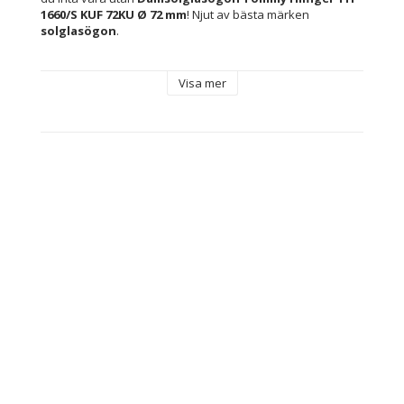
1660/S KUF 72KU Ø 72 mm
! Njut av bästa märken 
solglasögon
.
Egenskaper: Skyddar mot 100 % av UV-strålarna 
Visa mer
(UV400)
Innehåller: Märkesetui medföljer
Kön: Kvinna
Typ: Damsolglasögon
Linsmaterial: Polykarbonater
Skydd: Skyddar mot 100 % av UV-strålarna (UV400)
Färg: Silvrig
Material: Metall
Bro: 15 mm
Skalmar: 140 mm
Linser: Ø 72 mm