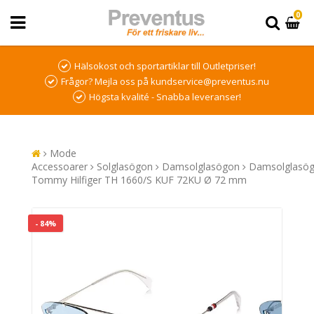
0
Hälsokost och sportartiklar till Outletpriser!
Frågor? Mejla oss på kundservice@preventus.nu
Högsta kvalité - Snabba leveranser!
Mode
Accessoarer
Solglasögon
Damsolglasögon
Damsolglasö
Tommy Hilfiger TH 1660/S KUF 72KU Ø 72 mm
- 84%