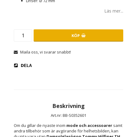
Linser: Ø 72 mm
Läs mer...
KÖP
Maila oss, vi svarar snabbt!
DELA
Beskrivning
Art.nr: BB-S0352601
Om du gillar de nyaste inom 
mode och accessoarer
 samt 
andra tillbehör som är avgörande för helhetsbilden, kan 
du inta vara utan 
Damsolglasögon Tommy Hilfiger TH 