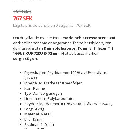
4 844 SEK
767 SEK
767 SEK
Lägsta pris de senaste 30 dagarna
Om du gillar de nyaste inom
mode och accessoarer
samt
andra tillbehör som är avgörande för helhetsbilden, kan
du inta vara utan
Damsolglasögon Tommy Hilfiger TH
1660/S KUF 72KU Ø 72 mm
! Njut av bästa märken
solglasögon
.
Egenskaper: Skyddar mot 100 % av UV-strålarna
(UV400)
Innehåller: Märkesetui medföljer
Kön: Kvinna
Typ: Damsolglasögon
Linsmaterial: Polykarbonater
Skydd: Skyddar mot 100 % av UV-strålarna (UV400)
Färg: Silvrig
Material: Metall
Bro: 15 mm
Skalmar: 140 mm