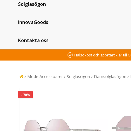
Solglasögon
InnovaGoods
Kontakta oss
Hälsokost och sportartiklar till O
Mode Accessoarer
Solglasögon
Damsolglasögon
- 70%