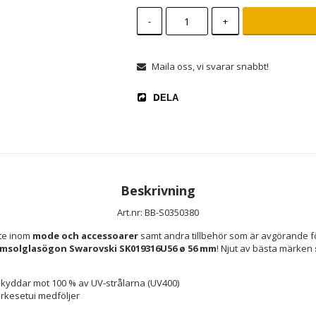
-
+
Maila oss, vi svarar snabbt!
DELA
Beskrivning
Art.nr: BB-S0350380
te inom 
mode och accessoarer
 samt andra tillbehör som är avgörande fö
msolglasögon Swarovski SK019316U56 ø 56 mm
! Njut av bästa märken 
kyddar mot 100 % av UV-strålarna (UV400)
ärkesetui medföljer