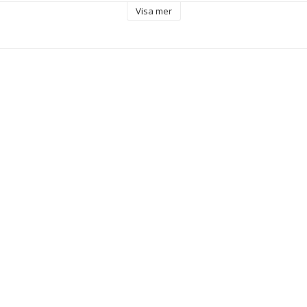
lasögon
Visa mer
 Polykarbonater
r mot 100 % av UV-strålarna (UV400)
ll
 Rosa
 mm
 2
mm