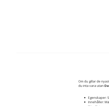
Om du gillar de nyas
du inta vara utan 
Da
Egenskaper: S
Innehåller: M
Kön: Kvinna