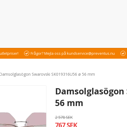
utletpriser!
Frågor? Mejla oss på kundservice@preventus.nu
Damsolglasögon Swarovski SK019316U56 ø 56 mm
Damsolglasögon 
56 mm
2 578 SEK
767 SEK