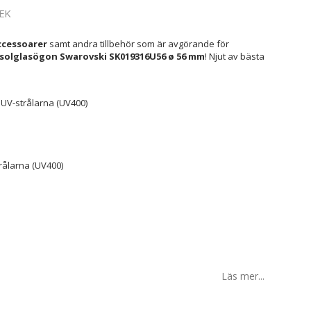
EK
cessoarer
samt andra tillbehör som är avgörande för
olglasögon Swarovski SK019316U56 ø 56 mm
! Njut av bästa
UV-strålarna (UV400)
rålarna (UV400)
Läs mer...