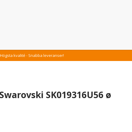
Högsta kvalité - Snabba leveranser!
Swarovski SK019316U56 ø