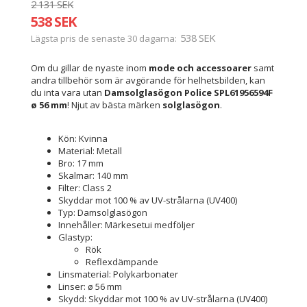
2 131 SEK
538 SEK
538 SEK
Lägsta pris de senaste 30 dagarna
Om du gillar de nyaste inom
mode och accessoarer
samt
andra tillbehör som är avgörande för helhetsbilden, kan
du inta vara utan
Damsolglasögon Police SPL61956594F
ø 56 mm
! Njut av bästa märken
solglasögon
.
Kön: Kvinna
Material: Metall
Bro: 17 mm
Skalmar: 140 mm
Filter: Class 2
Skyddar mot 100 % av UV-strålarna (UV400)
Typ: Damsolglasögon
Innehåller: Märkesetui medföljer
Glastyp:
Rök
Reflexdämpande
Linsmaterial: Polykarbonater
Linser: ø 56 mm
Skydd: Skyddar mot 100 % av UV-strålarna (UV400)