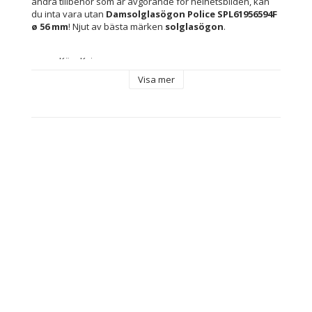
andra tillbehör som är avgörande för helhetsbilden, kan 
du inta vara utan 
Damsolglasögon Police SPL61956594F 
ø 56 mm
! Njut av bästa märken 
solglasögon
.
Kön: Kvinna
Material: Metall
Visa mer
Bro: 17 mm
Skalmar: 140 mm
Filter: Class 2
Skyddar mot 100 % av UV-strålarna (UV400)
Typ: Damsolglasögon
Innehåller: Märkesetui medföljer
Glastyp: 
Rök
Reflexdämpande
Linsmaterial: Polykarbonater
Linser: ø 56 mm
Skydd: Skyddar mot 100 % av UV-strålarna (UV400)
Färg: Gyllene
Solfilter: Class 2