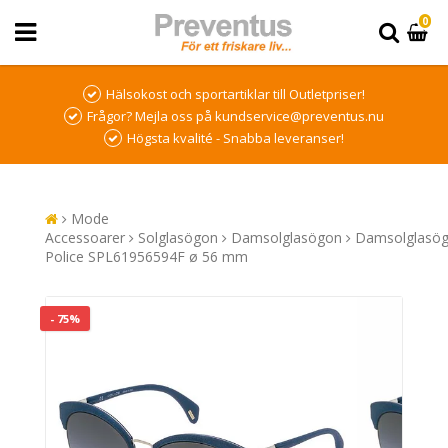
0
Hälsokost och sportartiklar till Outletpriser!
Frågor? Mejla oss på kundservice@preventus.nu
Högsta kvalité - Snabba leveranser!
Mode
Accessoarer
Solglasögon
Damsolglasögon
Damsolglasö
Police SPL61956594F ø 56 mm
- 75%