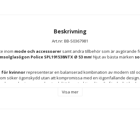
Beskrivning
Art.nr: BB-S0367981
te inom 
mode och accessoarer
 samt andra tillbehör som är avgörande fö
msolglasögon Police SPL191538NTX Ø 53 mm
! Njut av bästa märken 
so
 för kvinnor
 representerar en balanserad kombination av modern stil och 
r dessa glasögon en robust och lätt konstruktion, lämplig för dagligt bruk o
De 
graderade linserna
 i 
rött
 och 
orange
 ger inte bara en distinkt och m
Visa mer
väm syn genom att effektivt filtrera solstrålar, minska bländning och optim
gen av 
polykarbonat
 i glasen säkerställer hög hållbarhet och motståndsk
16"
 är särskilt anpassad för kvinnliga ansiktsdrag och garanterar en bekv
Tillverkad i Kina och uppfyller vanliga kvalitetsstandarder, är detta tillbeh
ch utomhusutflykter. Dessa Police solglasögon för kvinnor kombinerar kval
et gör dem till ett mångsidigt och sofistikerat val inom dagens optiska ac