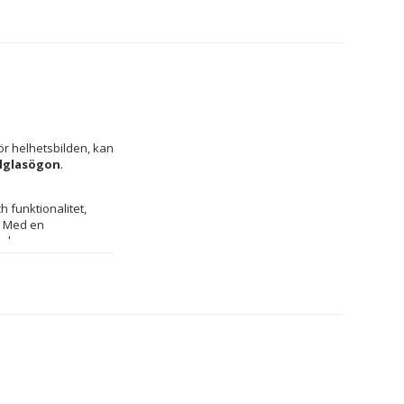
r helhetsbilden, kan 
lglasögon
.
funktionalitet, 
utformade för dem som söker ögonskydd utan att kompromissa med en iögonfallande design. Med en 
ch 
odern touch, utan 
era skyddet mot UV-
raft mot stötar, 
äm och säker 
ör idealiskt för 
itetsmaterial och en 
cessoarsegment.