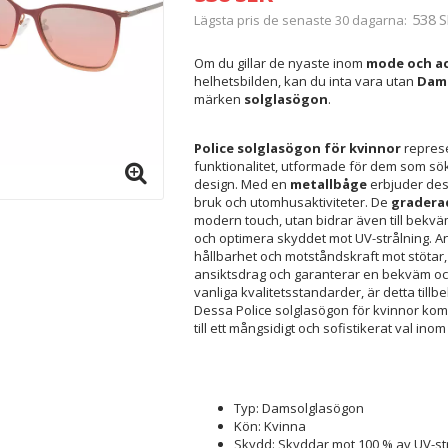
538 S
Lägsta pris de senaste 30 dagarna
Om du gillar de nyaste inom
mode och ac
helhetsbilden, kan du inta vara utan
Dams
märken
solglasögon
.
Police solglasögon för kvinnor
represe
funktionalitet, utformade för dem som s
design. Med en
metallbåge
erbjuder dess
bruk och utomhusaktiviteter. De
graderad
modern touch, utan bidrar även till bekväm
och optimera skyddet mot UV-strålning. 
hållbarhet och motståndskraft mot stöta
ansiktsdrag och garanterar en bekväm och
vanliga kvalitetsstandarder, är detta tillb
Dessa Police solglasögon för kvinnor komb
till ett mångsidigt och sofistikerat val i
Typ: Damsolglasögon
Kön: Kvinna
Skydd: Skyddar mot 100 % av UV-st