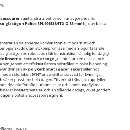
EK
cessoarer
samt andra tillbehör som är avgörande för
olglasögon Police SPL191538NTX Ø 53 mm
! Njut av bästa
nterar en balanserad kombination av modern stil och
öker ögonskydd utan att kompromissa med en iögonfallande
a glasögon en robust och lätt konstruktion, lämplig för dagligt
e linserna
i
rött
och
orange
ger inte bara en distinkt och
 syn genom att effektivt filtrera solstrålar, minska bländning
Användningen av
polykarbonat
i glasen säkerställer hög
r, medan storleken
5/16"
är särskilt anpassad för kvinnliga
 säker passform hela dagen. Tillverkad i Kina och uppfyller
ehör idealiskt för både urbana stilar och utomhusutflykter.
inerar kvalitetsmaterial och en slående design, vilket gör dem
nom dagens optiska accessoarsegment.
rålarna (UV400)