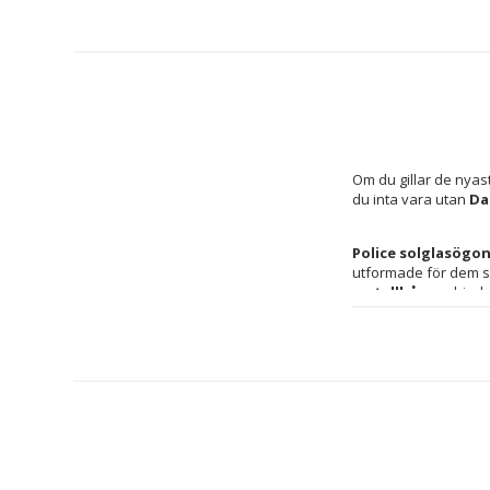
Om du gillar de nyas
du inta vara utan 
Da
Police solglasögon
metallbåge
 erbjude
utomhusaktiviteter. 
bidrar även till bek
strålning. Användnin
medan storleken 
5/
passform hela dagen. 
både urbana stilar o
slående design, vilk