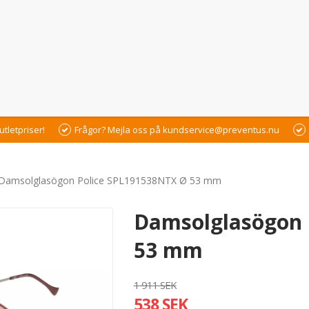
utletpriser!
Frågor? Mejla oss på kundservice@preventus.nu
Damsolglasögon Police SPL191538NTX Ø 53 mm
Damsolglasögon 
53 mm
1 911 SEK
538 SEK