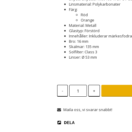
Linsmaterial: Polykarbonater
Färg:
Röd
Orange
Material: Metall
Glastyp: Förstörd
Innehåller: Inkluderar märkesfodral
Bro: 16 mm
Skalmar: 135 mm
Solfilter: Class 3
Linser: Ø 53 mm
-
+
Maila oss, vi svarar snabbt!
DELA