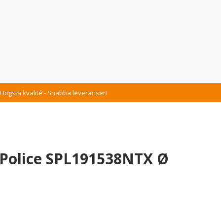
Högsta kvalité - Snabba leveranser!
Police SPL191538NTX Ø