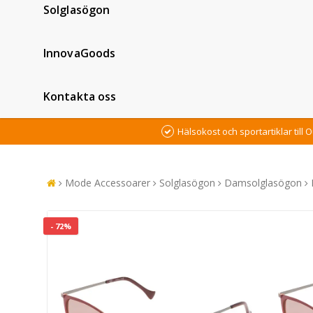
Solglasögon
InnovaGoods
Kontakta oss
Hälsokost och sportartiklar till O
Mode Accessoarer
Solglasögon
Damsolglasögon
- 72%