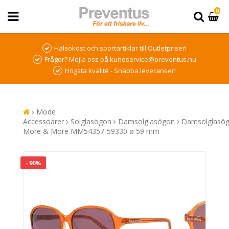
0
Hälsokost och sportartiklar till Outletpriser!
Frågor? Mejla oss på kundservice@preventus.nu
Högsta kvalité - Snabba leveranser!
Mode
Accessoarer
Solglasögon
Damsolglasögon
Damsolglasö
More & More MM54357-59330 ø 59 mm
- 90%