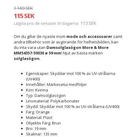
1 169 SEK
115 SEK
115 SEK
Lägsta pris de senaste 30 dagarna
Om du gillar de nyaste inom
mode och accessoarer
samt
andra tillbehör som är avgörande för helhetsbilden, kan
du inta vara utan
Damsolglasögon More & More
MM54357-59330 ø 59 mm
! Njut av bästa märken
solglasögon
.
Egenskaper: Skyddar mot 100 % av UV-strålarna
(UV400)
Innehåller: Märkesetui medföljer
Kön: Kvinna
Typ: Damsolglasögon
Linsmaterial: Polykarbonater
Skydd: Skyddar mot 100 % av UV-strålarna (UV400)
Färg: Orange
Material: Plast
Objektiv Färg: Brun
Bro: 19 mm
Skalmar: 135 mm