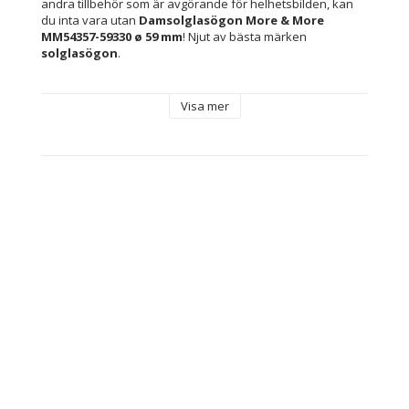
andra tillbehör som är avgörande för helhetsbilden, kan 
du inta vara utan 
Damsolglasögon More & More 
MM54357-59330 ø 59 mm
! Njut av bästa märken 
solglasögon
.
Egenskaper: Skyddar mot 100 % av UV-strålarna 
Visa mer
(UV400)
Innehåller: Märkesetui medföljer
Kön: Kvinna
Typ: Damsolglasögon
Linsmaterial: Polykarbonater
Skydd: Skyddar mot 100 % av UV-strålarna (UV400)
Färg: Orange
Material: Plast
Objektiv Färg: Brun
Bro: 19 mm
Skalmar: 135 mm
Solfilter: Class 3
Linser: ø 59 mm