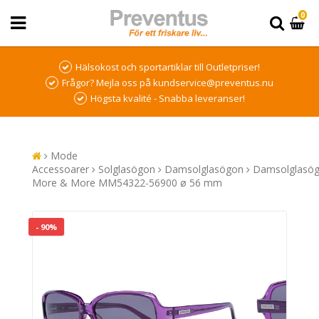
0
Hälsokost och sportartiklar till Outletpriser!
Frågor? Mejla oss på kundservice@preventus.nu
Högsta kvalité - Snabba leveranser!
Mode
Accessoarer
Solglasögon
Damsolglasögon
Damsolglasö
More & More MM54322-56900 ø 56 mm
- 90%