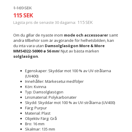
1 169 SEK
115 SEK
115 SEK
Lägsta pris de senaste 30 dagarna
Om du gillar de nyaste inom
mode och accessoarer
samt
andra tillbehör som är avgörande för helhetsbilden, kan
du inta vara utan
Damsolglasögon More & More
MM54322-56900 ø 56 mm
! Njut av bästa märken
solglasögon
.
Egenskaper: Skyddar mot 100 % av UV-strålarna
(UV400)
Innehåller: Märkesetui medföljer
Kön: Kvinna
Typ: Damsolglasögon
Linsmaterial: Polykarbonater
Skydd: Skyddar mot 100 % av UV-strålarna (UV400)
Färg: Purpur
Material: Plast
Objektiv Färg: Grå
Bro: 16 mm
Skalmar: 135 mm