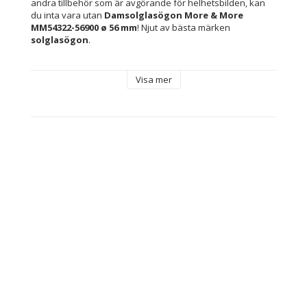
andra tillbehör som är avgörande för helhetsbilden, kan 
du inta vara utan 
Damsolglasögon More & More 
MM54322-56900 ø 56 mm
! Njut av bästa märken 
solglasögon
.
Egenskaper: Skyddar mot 100 % av UV-strålarna 
Visa mer
(UV400)
Innehåller: Märkesetui medföljer
Kön: Kvinna
Typ: Damsolglasögon
Linsmaterial: Polykarbonater
Skydd: Skyddar mot 100 % av UV-strålarna (UV400)
Färg: Purpur
Material: Plast
Objektiv Färg: Grå
Bro: 16 mm
Skalmar: 135 mm
Solfilter: Class 3
Linser: ø 56 mm