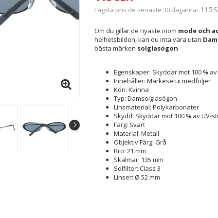
115 S
Lägsta pris de senaste 30 dagarna
Om du gillar de nyaste inom
mode och ac
helhetsbilden, kan du inta vara utan
Dams
bästa märken
solglasögon
.
Egenskaper: Skyddar mot 100 % av 
Innehåller: Märkesetui medföljer
Kön: Kvinna
Typ: Damsolglasögon
Linsmaterial: Polykarbonater
Skydd: Skyddar mot 100 % av UV-st
Färg: Svart
Material: Metall
Objektiv Färg: Grå
Bro: 21 mm
Skalmar: 135 mm
Solfilter: Class 3
Linser: Ø 52 mm