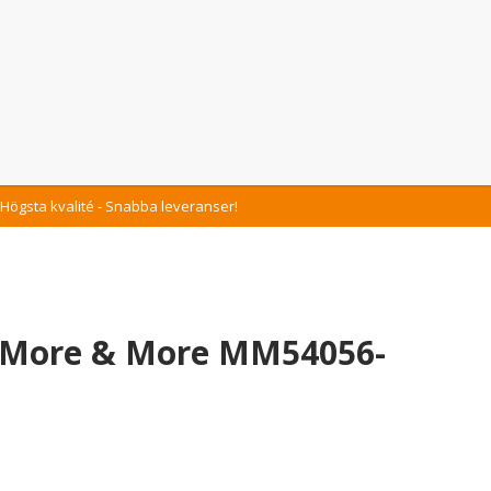
Högsta kvalité - Snabba leveranser!
 More & More MM54056-