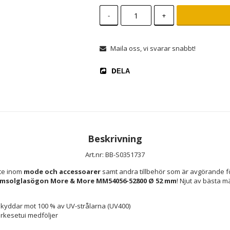
-
+
Maila oss, vi svarar snabbt!
DELA
Beskrivning
Art.nr: BB-S0351737
te inom 
mode och accessoarer
 samt andra tillbehör som är avgörande fö
msolglasögon More & More MM54056-52800 Ø 52 mm
! Njut av bästa m
kyddar mot 100 % av UV-strålarna (UV400)
ärkesetui medföljer