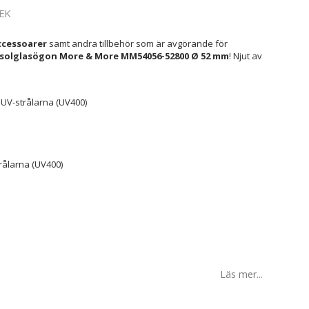
EK
cessoarer
samt andra tillbehör som är avgörande för
olglasögon More & More MM54056-52800 Ø 52 mm
! Njut av
UV-strålarna (UV400)
rålarna (UV400)
Läs mer...