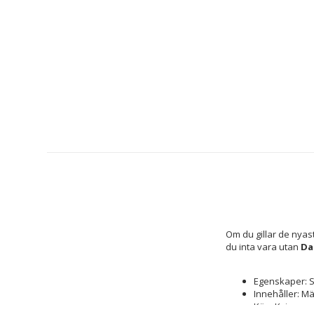
Om du gillar de nyas
du inta vara utan 
Da
Egenskaper: S
Innehåller: M
Kön: Kvinna