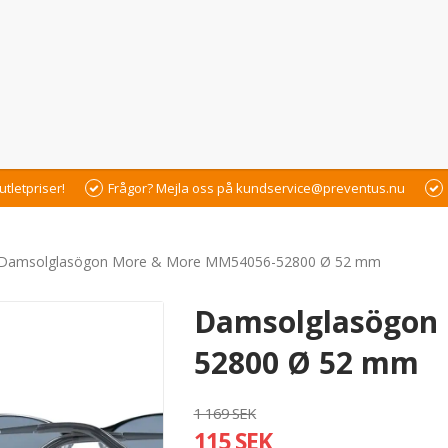
utletpriser!
Frågor? Mejla oss på kundservice@preventus.nu
Damsolglasögon More & More MM54056-52800 Ø 52 mm
Damsolglasögon
52800 Ø 52 mm
1 169 SEK
115 SEK