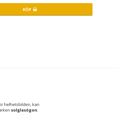
KÖP
r helhetsbilden, kan 
ärken 
solglasögon
.