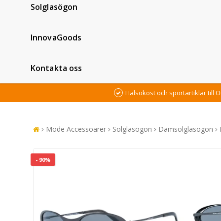
Solglasögon
InnovaGoods
Kontakta oss
Hälsokost och sportartiklar till O
Mode Accessoarer
Solglasögon
Damsolglasögon
- 90%