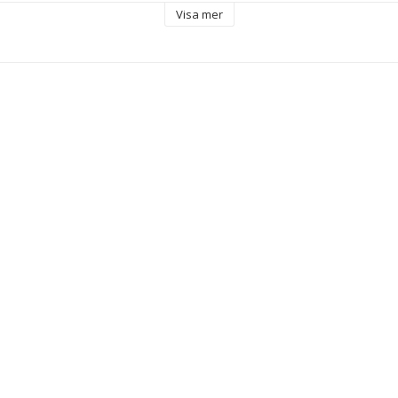
lasögon
Visa mer
 Polykarbonater
r mot 100 % av UV-strålarna (UV400)
ll
 Grå
 mm
 3
mm