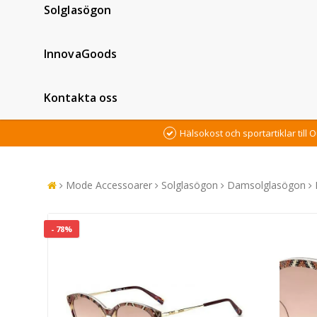
Solglasögon
InnovaGoods
Kontakta oss
Hälsokost och sportartiklar till O
Mode Accessoarer
Solglasögon
Damsolglasögon
- 78%