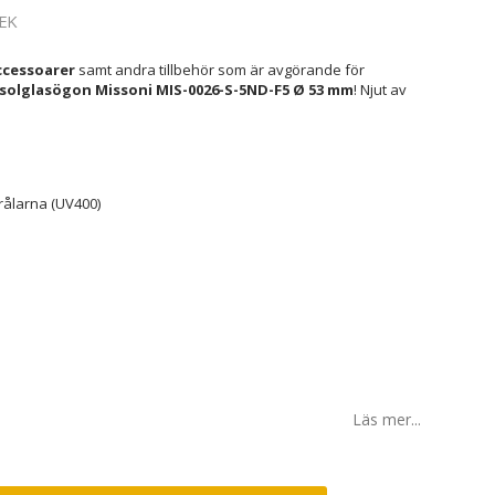
EK
cessoarer
samt andra tillbehör som är avgörande för
olglasögon Missoni MIS-0026-S-5ND-F5 Ø 53 mm
! Njut av
rålarna (UV400)
Läs mer...