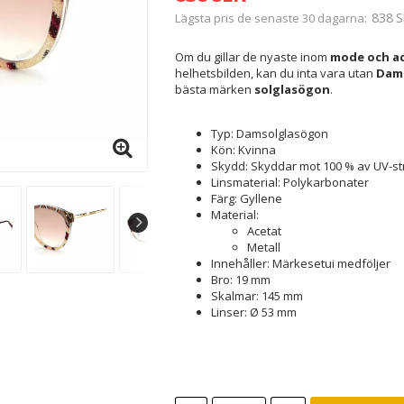
838 S
Lägsta pris de senaste 30 dagarna
Om du gillar de nyaste inom
mode och ac
helhetsbilden, kan du inta vara utan
Dams
bästa märken
solglasögon
.
Typ: Damsolglasögon
Kön: Kvinna
Skydd: Skyddar mot 100 % av UV-st
Linsmaterial: Polykarbonater
Färg: Gyllene
Material:
Acetat
Metall
Innehåller: Märkesetui medföljer
Bro: 19 mm
Skalmar: 145 mm
Linser: Ø 53 mm