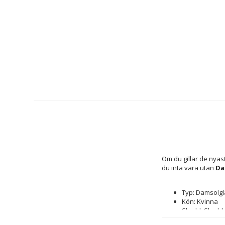
Om du gillar de nyas
du inta vara utan 
Da
Typ: Damsolg
Kön: Kvinna
Skydd: Skydda
Linsmaterial: