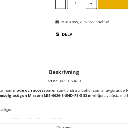
-
+
Maila oss, vi svarar snabbt!
DELA
Beskrivning
Art.nr: BB-S0368430
te inom 
mode och accessoarer
 samt andra tillbehör som är avgörande fö
msolglasögon Missoni MIS-0026-S-5ND-F5 Ø 53 mm
! Njut av bästa mär
lasögon
r mot 100 % av UV-strålarna (UV400)
 Polykarbonater
Visa mer