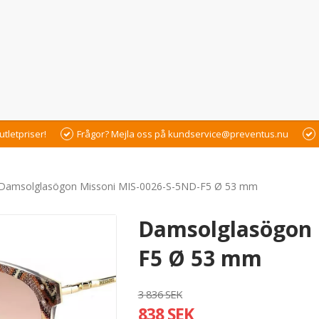
utletpriser!
Frågor? Mejla oss på kundservice@preventus.nu
Damsolglasögon Missoni MIS-0026-S-5ND-F5 Ø 53 mm
Damsolglasögon 
F5 Ø 53 mm
3 836 SEK
838 SEK