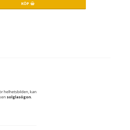
KÖP
r helhetsbilden, kan 
ken 
solglasögon
.