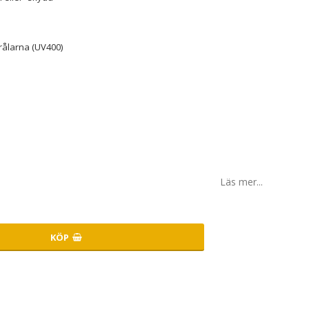
rålarna (UV400)
Läs mer...
KÖP