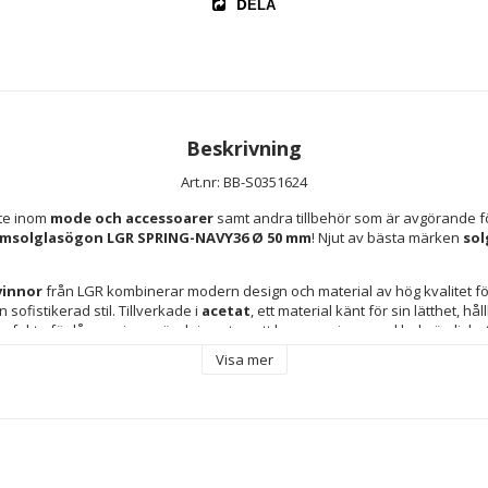
DELA
Beskrivning
Art.nr: BB-S0351624
te inom 
mode och accessoarer
 samt andra tillbehör som är avgörande fö
msolglasögon LGR SPRING-NAVY36 Ø 50 mm
! Njut av bästa märken 
sol
vinnor
 från LGR kombinerar modern design och material av hög kvalitet för
sofistikerad stil. Tillverkade i 
acetat
, ett material känt för sin lätthet, hå
om ger en mjuk övergång i glasets ton, vilket effektivt skyddar ögonen mot s
Visa mer
syn nedtill – särskilt praktiskt vid bilkörning eller promenader i stadsmiljö 
, vilket gör dem lätta att matcha med olika stilar och preferenser, och ger 
e outfit. 
18 mm brygga
 säkerställer en bekväm och balanserad passform 
 ansiktsform och förhindrar obehagligt tryck vid daglig användning. Linser
ns hållbarhet och ger extra motstånd mot stötar och repor, vilket förlänger 
 Dessa LGR-solglasögon, tillverkade i Kina enligt kvalitetsstandarder, är 
nnor som söker effektivt ögonskydd och modern design i ett och samma acce