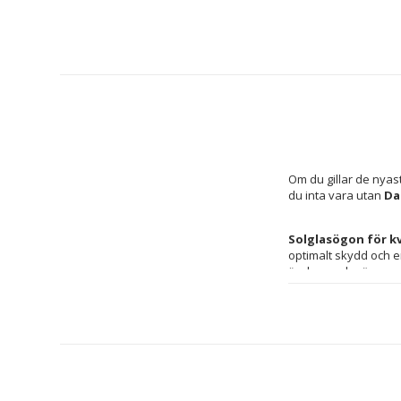
Om du gillar de nyas
du inta vara utan 
Da
Solglasögon för k
optimalt skydd och en 
graderade linser
 s
samtidigt ger klarare 
i 
blå
 och 
grå
 nyanser
modern touch till varj
anpassad för kvinnlig
bidrar till glasögone
frekvent utomhusbruk.
stilrent val för kvi