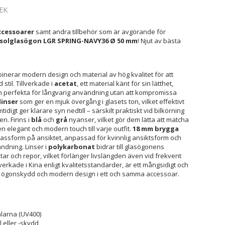
EK
cessoarer
samt andra tillbehör som är avgörande för
olglasögon LGR SPRING-NAVY36 Ø 50 mm
! Njut av bästa
nerar modern design och material av hög kvalitet för att
stil. Tillverkade i
acetat
, ett material känt för sin lätthet,
n perfekta för långvarig användning utan att kompromissa
linser
som ger en mjuk övergång i glasets ton, vilket effektivt
digt ger klarare syn nedtill – särskilt praktiskt vid bilkörning
en. Finns i
blå
och
grå
nyanser, vilket gör dem lätta att matcha
n elegant och modern touch till varje outfit.
18 mm brygga
ssform på ansiktet, anpassad för kvinnlig ansiktsform och
ändning. Linser i
polykarbonat
bidrar till glasögonens
ar och repor, vilket förlänger livslängden även vid frekvent
rkade i Kina enligt kvalitetsstandarder, är ett mångsidigt och
ivt ögonskydd och modern design i ett och samma accessoar.
ålarna (UV400)
 eller -skydd