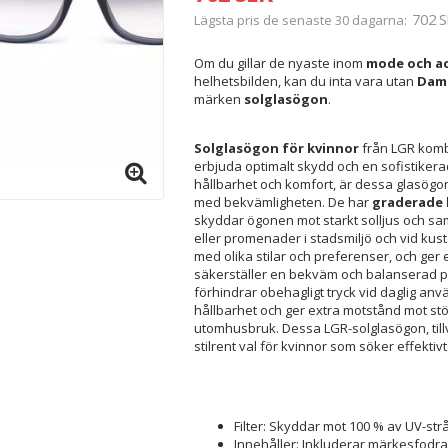
702 S
Lägsta pris de senaste 30 dagarna
Om du gillar de nyaste inom
mode och ac
helhetsbilden, kan du inta vara utan
Dams
märken
solglasögon
.
Solglasögon för kvinnor
från LGR kombi
erbjuda optimalt skydd och en sofistikerad 
hållbarhet och komfort, är dessa glasögo
med bekvämligheten. De har
graderade 
skyddar ögonen mot starkt solljus och samti
eller promenader i stadsmiljö och vid kust
med olika stilar och preferenser, och ger e
säkerställer en bekväm och balanserad pa
förhindrar obehagligt tryck vid daglig anv
hållbarhet och ger extra motstånd mot stöt
utomhusbruk. Dessa LGR-solglasögon, tillve
stilrent val för kvinnor som söker effekt
Filter: Skyddar mot 100 % av UV-str
Innehåller: Inkluderar märkesfodral