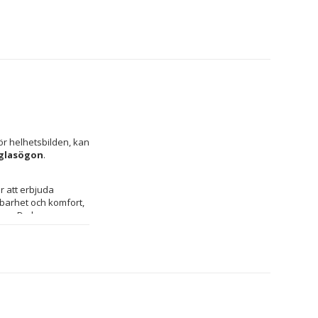
r helhetsbilden, kan 
glasögon
.
 att erbjuda 
llbarhet och komfort, 
är dessa glasögon perfekta för långvarig användning utan att kompromissa med bekvämligheten. De har 
tarkt solljus och 
och vid kusten. Finns 
en elegant och 
på ansiktet, 
 i 
polykarbonat
livslängden även vid 
ett mångsidigt och 
ssoar.