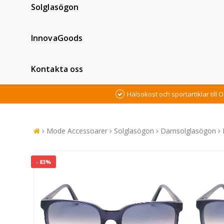
Solglasögon
InnovaGoods
Kontakta oss
Hälsokost och sportartiklar till O
Mode Accessoarer
Solglasögon
Damsolglasögon
- 83%