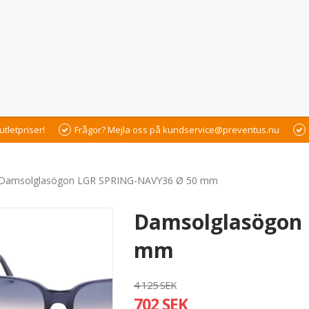
utletpriser!
Frågor? Mejla oss på kundservice@preventus.nu
Damsolglasögon LGR SPRING-NAVY36 Ø 50 mm
Damsolglasögon
mm
4 125 SEK
702 SEK